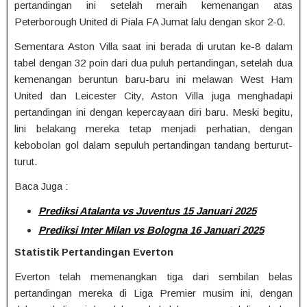
pertandingan ini setelah meraih kemenangan atas
Peterborough United di Piala FA Jumat lalu dengan skor 2-0.
Sementara Aston Villa saat ini berada di urutan ke-8 dalam
tabel dengan 32 poin dari dua puluh pertandingan, setelah dua
kemenangan beruntun baru-baru ini melawan West Ham
United dan Leicester City, Aston Villa juga menghadapi
pertandingan ini dengan kepercayaan diri baru. Meski begitu,
lini belakang mereka tetap menjadi perhatian, dengan
kebobolan gol dalam sepuluh pertandingan tandang berturut-
turut.
Baca Juga :
Prediksi Atalanta vs Juventus 15 Januari 2025
Prediksi Inter Milan vs Bologna 16 Januari 2025
Statistik Pertandingan Everton
Everton telah memenangkan tiga dari sembilan belas
pertandingan mereka di Liga Premier musim ini, dengan