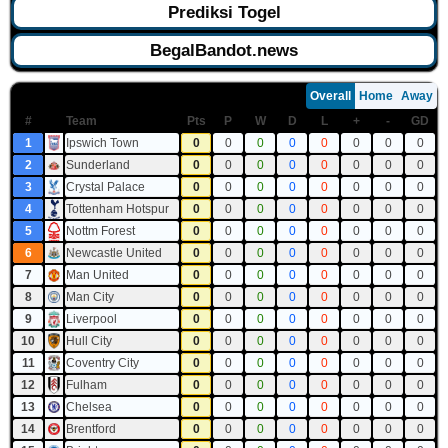
Prediksi Togel
BegalBandot.news
Overall
Home
Away
#
Team
Pts
P
W
D
L
+
-
GD
1
Ipswich Town
0
0
0
0
0
0
0
0
2
Sunderland
0
0
0
0
0
0
0
0
3
Crystal Palace
0
0
0
0
0
0
0
0
4
Tottenham Hotspur
0
0
0
0
0
0
0
0
5
Nottm Forest
0
0
0
0
0
0
0
0
6
Newcastle United
0
0
0
0
0
0
0
0
7
Man United
0
0
0
0
0
0
0
0
8
Man City
0
0
0
0
0
0
0
0
9
Liverpool
0
0
0
0
0
0
0
0
10
Hull City
0
0
0
0
0
0
0
0
11
Coventry City
0
0
0
0
0
0
0
0
12
Fulham
0
0
0
0
0
0
0
0
13
Chelsea
0
0
0
0
0
0
0
0
14
Brentford
0
0
0
0
0
0
0
0