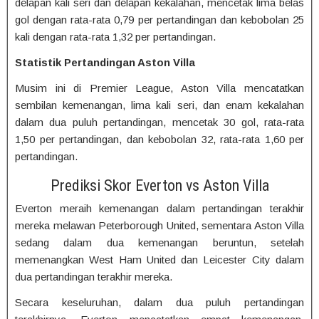
delapan kali seri dan delapan kekalahan, mencetak lima belas
gol dengan rata-rata 0,79 per pertandingan dan kebobolan 25
kali dengan rata-rata 1,32 per pertandingan.
Statistik Pertandingan Aston Villa
Musim ini di Premier League, Aston Villa mencatatkan
sembilan kemenangan, lima kali seri, dan enam kekalahan
dalam dua puluh pertandingan, mencetak 30 gol, rata-rata
1,50 per pertandingan, dan kebobolan 32, rata-rata 1,60 per
pertandingan.
Prediksi Skor Everton vs Aston Villa
Everton meraih kemenangan dalam pertandingan terakhir
mereka melawan Peterborough United, sementara Aston Villa
sedang dalam dua kemenangan beruntun, setelah
memenangkan West Ham United dan Leicester City dalam
dua pertandingan terakhir mereka.
Secara keseluruhan, dalam dua puluh pertandingan