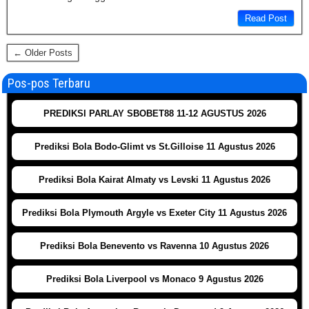
Read Post
← Older Posts
Pos-pos Terbaru
PREDIKSI PARLAY SBOBET88 11-12 AGUSTUS 2026
Prediksi Bola Bodo-Glimt vs St.Gilloise 11 Agustus 2026
Prediksi Bola Kairat Almaty vs Levski 11 Agustus 2026
Prediksi Bola Plymouth Argyle vs Exeter City 11 Agustus 2026
Prediksi Bola Benevento vs Ravenna 10 Agustus 2026
Prediksi Bola Liverpool vs Monaco 9 Agustus 2026