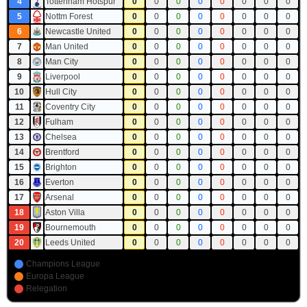
4
Tottenham Hotspur
0
0
0
0
0
0
0
0
5
Nottm Forest
0
0
0
0
0
0
0
0
6
Newcastle United
0
0
0
0
0
0
0
0
7
Man United
0
0
0
0
0
0
0
0
8
Man City
0
0
0
0
0
0
0
0
9
Liverpool
0
0
0
0
0
0
0
0
10
Hull City
0
0
0
0
0
0
0
0
11
Coventry City
0
0
0
0
0
0
0
0
12
Fulham
0
0
0
0
0
0
0
0
13
Chelsea
0
0
0
0
0
0
0
0
14
Brentford
0
0
0
0
0
0
0
0
15
Brighton
0
0
0
0
0
0
0
0
16
Everton
0
0
0
0
0
0
0
0
17
Arsenal
0
0
0
0
0
0
0
0
18
Aston Villa
0
0
0
0
0
0
0
0
19
Bournemouth
0
0
0
0
0
0
0
0
20
Leeds United
0
0
0
0
0
0
0
0
Champions League
Europa League
Relegation