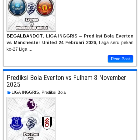
BEGALBANDOT
,
LIGA INGGRIS
–
Prediksi Bola Everton
vs Manchester United 24 Februari 2026
, Laga seru pekan
ke-27 Liga …
Read Post
Prediksi Bola Everton vs Fulham 8 November
2025
LIGA INGGRIS
,
Prediksi Bola