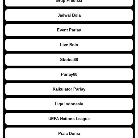
Grup Prediksi
Jadwal Bola
Event Parlay
Live Bola
Sbobet88
Parlay88
Kalkulator Parlay
Liga Indonesia
UEFA Nations League
Piala Dunia