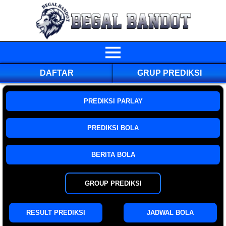
DAFTAR
GRUP PREDIKSI
PREDIKSI PARLAY
PREDIKSI BOLA
BERITA BOLA
GROUP PREDIKSI
RESULT PREDIKSI
JADWAL BOLA