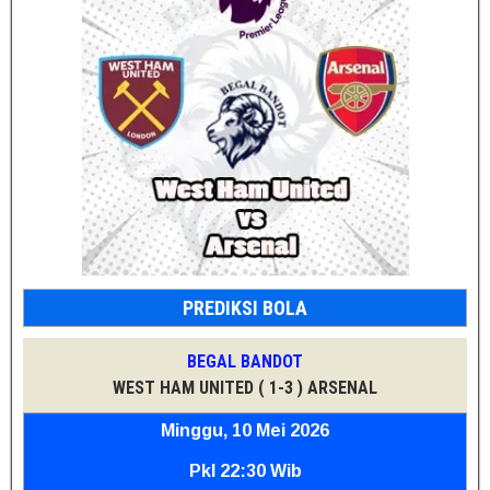
PREDIKSI BOLA
BEGAL BANDOT
WEST HAM UNITED ( 1-3 ) ARSENAL
Minggu, 10 Mei 2026
Pkl 22:30 Wib