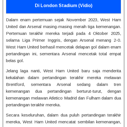
Di London Stadium (Vidio)
Dalam enam pertemuan sejak November 2023, West Ham
United dan Arsenal masing-masing meraih tiga kemenangan.
Pertemuan terakhir mereka terjadi pada 4 Oktober 2025,
selama Liga Primer Inggris, dengan Arsenal menang 2-0.
West Ham United berhasil mencetak delapan gol dalam enam
pertandingan ini, sementara Arsenal mencetak total empat
belas gol.
Jelang laga nanti, West Ham United baru saja menderita
kekalahan dalam pertandingan terakhir mereka melawan
Brentford, sementara Arsenal sedang dalam tren
kemenangan dua pertandingan berturut-turut, dengan
kemenangan melawan Atletico Madrid dan Fulham dalam dua
pertandingan terakhir mereka.
Secara keseluruhan, dalam dua puluh pertandingan terakhir
mereka, West Ham United mencatat sembilan kemenangan,