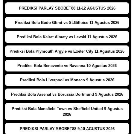
PREDIKSI PARLAY SBOBET88 11-12 AGUSTUS 2026
Prediksi Bola Bodo-Glimt vs St.Gilloise 11 Agustus 2026
Prediksi Bola Kairat Almaty vs Levski 11 Agustus 2026
Prediksi Bola Plymouth Argyle vs Exeter City 11 Agustus 2026
Prediksi Bola Benevento vs Ravenna 10 Agustus 2026
Prediksi Bola Liverpool vs Monaco 9 Agustus 2026
Prediksi Bola Arsenal vs Borussia Dortmund 9 Agustus 2026
Prediksi Bola Mansfield Town vs Sheffield United 9 Agustus
2026
PREDIKSI PARLAY SBOBET88 9-10 AGUSTUS 2026