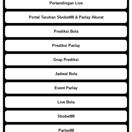
Pertandingan Live
Portal Taruhan Sbobet88 & Parlay Akurat
Prediksi Bola
Prediksi Parlay
Grup Prediksi
Jadwal Bola
Event Parlay
Live Bola
Sbobet88
Parlay88