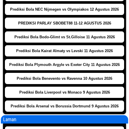
Prediksi Bola NEC Nijmegen vs Olympiakos 12 Agustus 2026
PREDIKSI PARLAY SBOBET88 11-12 AGUSTUS 2026
Prediksi Bola Bodo-Glimt vs St.Gilloise 11 Agustus 2026
Prediksi Bola Kairat Almaty vs Levski 11 Agustus 2026
Prediksi Bola Plymouth Argyle vs Exeter City 11 Agustus 2026
Prediksi Bola Benevento vs Ravenna 10 Agustus 2026
Prediksi Bola Liverpool vs Monaco 9 Agustus 2026
Prediksi Bola Arsenal vs Borussia Dortmund 9 Agustus 2026
Laman