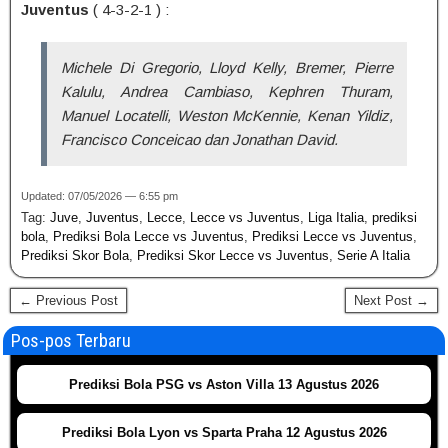
Juventus
( 4-3-2-1 ) :
Michele Di Gregorio, Lloyd Kelly, Bremer, Pierre
Kalulu, Andrea Cambiaso, Kephren Thuram,
Manuel Locatelli, Weston McKennie, Kenan Yildiz,
Francisco Conceicao dan Jonathan David.
Updated: 07/05/2026 — 6:55 pm
Tag:
Juve
,
Juventus
,
Lecce
,
Lecce vs Juventus
,
Liga Italia
,
prediksi
bola
,
Prediksi Bola Lecce vs Juventus
,
Prediksi Lecce vs Juventus
,
Prediksi Skor Bola
,
Prediksi Skor Lecce vs Juventus
,
Serie A Italia
← Previous Post
Next Post →
Pos-pos Terbaru
Prediksi Bola PSG vs Aston Villa 13 Agustus 2026
Prediksi Bola Lyon vs Sparta Praha 12 Agustus 2026