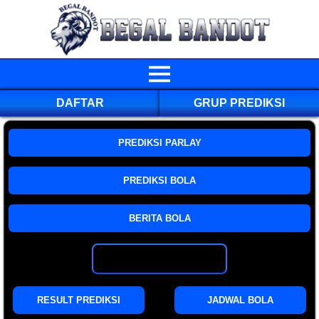
DAFTAR
GRUP PREDIKSI
PREDIKSI PARLAY
PREDIKSI BOLA
BERITA BOLA
GROUP PREDIKSI
RESULT PREDIKSI
JADWAL BOLA