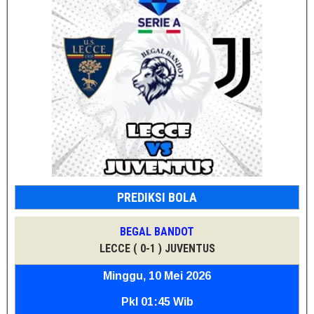
PREDIKSI BOLA
BEGAL BANDOT
LECCE ( 0-1 ) JUVENTUS
Minggu, 10 Mei 2026
Pkl 01:45 Wib