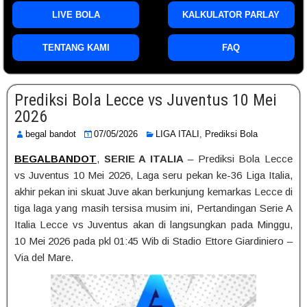
LIVE BOLA
KALKULATOR PARLAY
TENTANG KAMI
FAQ
Prediksi Bola Lecce vs Juventus 10 Mei
2026
begal bandot
07/05/2026
LIGA ITALI
,
Prediksi Bola
BEGALBANDOT
,
SERIE A ITALIA
– Prediksi Bola Lecce
vs Juventus 10 Mei 2026, Laga seru pekan ke-36 Liga Italia,
akhir pekan ini skuat Juve akan berkunjung kemarkas Lecce di
tiga laga yang masih tersisa musim ini, Pertandingan Serie A
Italia Lecce vs Juventus akan di langsungkan pada Minggu,
10 Mei 2026 pada pkl 01:45 Wib di Stadio Ettore Giardiniero –
Via del Mare.