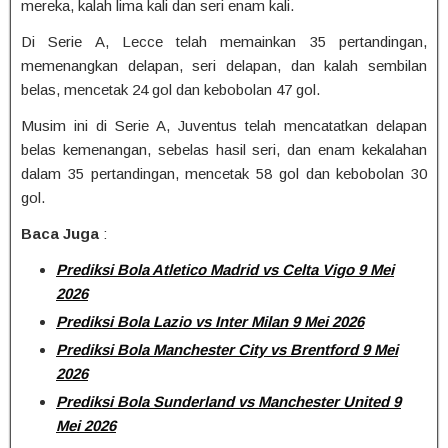
mereka, kalah lima kali dan seri enam kali.
Di Serie A, Lecce telah memainkan 35 pertandingan,
memenangkan delapan, seri delapan, dan kalah sembilan
belas, mencetak 24 gol dan kebobolan 47 gol.
Musim ini di Serie A, Juventus telah mencatatkan delapan
belas kemenangan, sebelas hasil seri, dan enam kekalahan
dalam 35 pertandingan, mencetak 58 gol dan kebobolan 30
gol.
Baca Juga
:
Prediksi Bola Atletico Madrid vs Celta Vigo 9 Mei
2026
Prediksi Bola Lazio vs Inter Milan 9 Mei 2026
Prediksi Bola Manchester City vs Brentford 9 Mei
2026
Prediksi Bola Sunderland vs Manchester United 9
Mei 2026