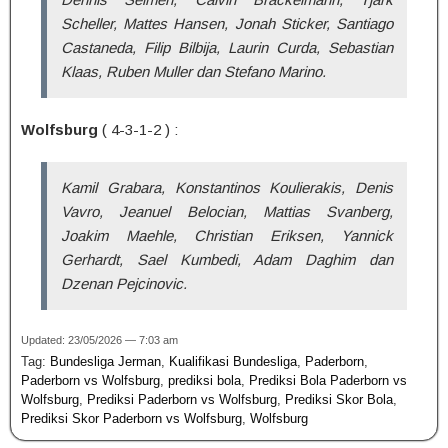
Scheller, Mattes Hansen, Jonah Sticker, Santiago
Castaneda, Filip Bilbija, Laurin Curda, Sebastian
Klaas, Ruben Muller dan Stefano Marino.
Wolfsburg
( 4-3-1-2 ) :
Kamil Grabara, Konstantinos Koulierakis, Denis
Vavro, Jeanuel Belocian, Mattias Svanberg,
Joakim Maehle, Christian Eriksen, Yannick
Gerhardt, Sael Kumbedi, Adam Daghim dan
Dzenan Pejcinovic.
Updated: 23/05/2026 — 7:03 am
Tag:
Bundesliga Jerman
,
Kualifikasi Bundesliga
,
Paderborn
,
Paderborn vs Wolfsburg
,
prediksi bola
,
Prediksi Bola Paderborn vs
Wolfsburg
,
Prediksi Paderborn vs Wolfsburg
,
Prediksi Skor Bola
,
Prediksi Skor Paderborn vs Wolfsburg
,
Wolfsburg