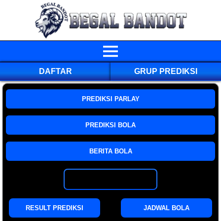
DAFTAR
GRUP PREDIKSI
PREDIKSI PARLAY
PREDIKSI BOLA
BERITA BOLA
GROUP PREDIKSI
RESULT PREDIKSI
JADWAL BOLA