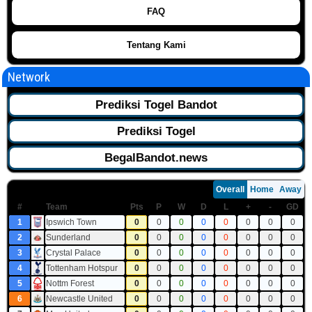
FAQ
Tentang Kami
Network
Prediksi Togel Bandot
Prediksi Togel
BegalBandot.news
Overall
Home
Away
#
Team
Pts
P
W
D
L
+
-
GD
1
Ipswich Town
0
0
0
0
0
0
0
0
2
Sunderland
0
0
0
0
0
0
0
0
3
Crystal Palace
0
0
0
0
0
0
0
0
4
Tottenham Hotspur
0
0
0
0
0
0
0
0
5
Nottm Forest
0
0
0
0
0
0
0
0
6
Newcastle United
0
0
0
0
0
0
0
0