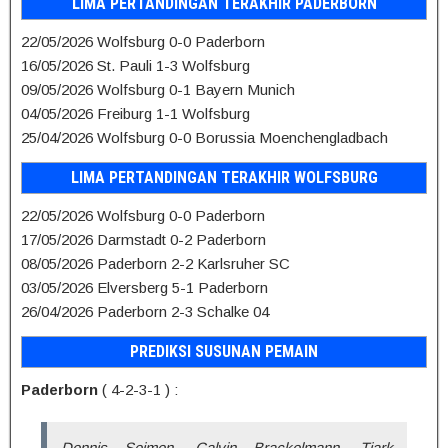
LIMA PERTANDINGAN TERAKHIR PADERBORN
22/05/2026 Wolfsburg 0-0 Paderborn
16/05/2026 St. Pauli 1-3 Wolfsburg
09/05/2026 Wolfsburg 0-1 Bayern Munich
04/05/2026 Freiburg 1-1 Wolfsburg
25/04/2026 Wolfsburg 0-0 Borussia Moenchengladbach
LIMA PERTANDINGAN TERAKHIR WOLFSBURG
22/05/2026 Wolfsburg 0-0 Paderborn
17/05/2026 Darmstadt 0-2 Paderborn
08/05/2026 Paderborn 2-2 Karlsruher SC
03/05/2026 Elversberg 5-1 Paderborn
26/04/2026 Paderborn 2-3 Schalke 04
PREDIKSI SUSUNAN PEMAIN
Paderborn
( 4-2-3-1 ) :
Dennis Seimen, Calvin Brackelmann, Tjark