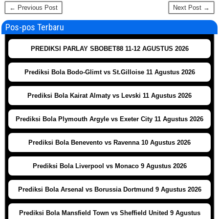
← Previous Post
Next Post →
Pos-pos Terbaru
PREDIKSI PARLAY SBOBET88 11-12 AGUSTUS 2026
Prediksi Bola Bodo-Glimt vs St.Gilloise 11 Agustus 2026
Prediksi Bola Kairat Almaty vs Levski 11 Agustus 2026
Prediksi Bola Plymouth Argyle vs Exeter City 11 Agustus 2026
Prediksi Bola Benevento vs Ravenna 10 Agustus 2026
Prediksi Bola Liverpool vs Monaco 9 Agustus 2026
Prediksi Bola Arsenal vs Borussia Dortmund 9 Agustus 2026
Prediksi Bola Mansfield Town vs Sheffield United 9 Agustus