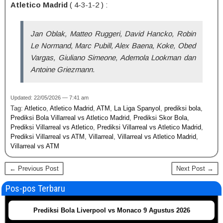
Atletico Madrid
( 4-3-1-2 ) :
Jan Oblak, Matteo Ruggeri, David Hancko, Robin
Le Normand, Marc Pubill, Alex Baena, Koke, Obed
Vargas, Giuliano Simeone, Ademola Lookman dan
Antoine Griezmann.
Updated: 22/05/2026 — 7:41 am
Tag:
Atletico
,
Atletico Madrid
,
ATM
,
La Liga Spanyol
,
prediksi bola
,
Prediksi Bola Villarreal vs Atletico Madrid
,
Prediksi Skor Bola
,
Prediksi Villarreal vs Atletico
,
Prediksi Villarreal vs Atletico Madrid
,
Prediksi Villarreal vs ATM
,
Villarreal
,
Villarreal vs Atletico Madrid
,
Villarreal vs ATM
← Previous Post
Next Post →
Pos-pos Terbaru
Prediksi Bola Liverpool vs Monaco 9 Agustus 2026