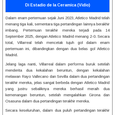
Di Estadio de la Ceramica (Vidio)
Dalam enam pertemuan sejak Juni 2023, Atletico Madrid telah
menang tiga kali, sementara tiga pertandingan lainnya berakhir
imbang. Pertemuan terakhir mereka terjadi pada 14
September 2025, dengan Atletico Madrid menang 2-0. Secara
total, Villarreal telah mencetak tujuh gol dalam enam
pertemuan ini, dibandingkan dengan dua belas gol Atletico
Madrid.
Jelang laga nanti, Villarreal dalam performa buruk setelah
menderita dua kekalahan beruntun, dengan kekalahan
melawan Rayo Vallecano dan Sevilla dalam dua pertandingan
terakhir mereka, jelas sangat berbeda dengan Atletico Madrid
yang justru sebaliknya mereka berhasil meraih dua
kemenangan beruntun, setelah mengalahkan Girona dan
Osasuna dalam dua pertandingan terakhir mereka.
Secara keseluruhan, dalam dua puluh pertandingan terakhir