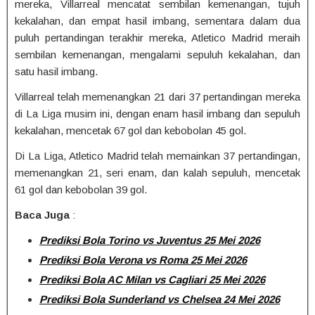
mereka, Villarreal mencatat sembilan kemenangan, tujuh
kekalahan, dan empat hasil imbang, sementara dalam dua
puluh pertandingan terakhir mereka, Atletico Madrid meraih
sembilan kemenangan, mengalami sepuluh kekalahan, dan
satu hasil imbang.
Villarreal telah memenangkan 21 dari 37 pertandingan mereka
di La Liga musim ini, dengan enam hasil imbang dan sepuluh
kekalahan, mencetak 67 gol dan kebobolan 45 gol.
Di La Liga, Atletico Madrid telah memainkan 37 pertandingan,
memenangkan 21, seri enam, dan kalah sepuluh, mencetak
61 gol dan kebobolan 39 gol.
Baca Juga
:
Prediksi Bola Torino vs Juventus 25 Mei 2026
Prediksi Bola Verona vs Roma 25 Mei 2026
Prediksi Bola AC Milan vs Cagliari 25 Mei 2026
Prediksi Bola Sunderland vs Chelsea 24 Mei 2026