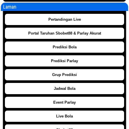
Laman
Pertandingan Live
Portal Taruhan Sbobet88 & Parlay Akurat
Prediksi Bola
Prediksi Parlay
Grup Prediksi
Jadwal Bola
Event Parlay
Live Bola