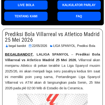
LIVE BOLA
KALKULATOR PARLAY
TENTANG KAMI
FAQ
Prediksi Bola Villarreal vs Atletico Madrid
25 Mei 2026
begal bandot
22/05/2026
LIGA SPANYOL
,
Prediksi Bola
BEGALBANDOT
,
LALIGA SPANYOL
–
Prediksi Bola
Villarreal vs Atletico Madrid 25 Mei 2026
, Villarreal akan
menjamu Atletico di pekan terakhir La Liga Spanyol musim
2025/26, ini akan menjadi laga seru pasalnya kedua tim saat
ini memiliki poin yang sama, Pertandingan Liga Spanyol
Villarreal vs ATM akan di langsungkan pada Senin, 25 Mei
2026 pada pkl 02:00 Wib di Estadio de la Ceramica.