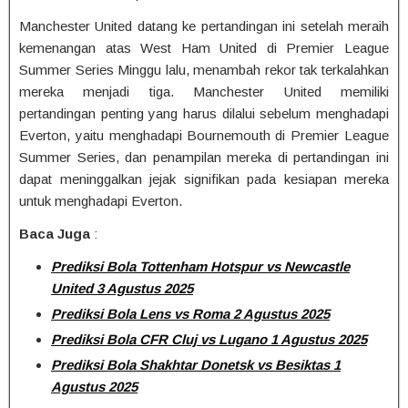
Manchester United datang ke pertandingan ini setelah meraih
kemenangan atas West Ham United di Premier League
Summer Series Minggu lalu, menambah rekor tak terkalahkan
mereka menjadi tiga. Manchester United memiliki
pertandingan penting yang harus dilalui sebelum menghadapi
Everton, yaitu menghadapi Bournemouth di Premier League
Summer Series, dan penampilan mereka di pertandingan ini
dapat meninggalkan jejak signifikan pada kesiapan mereka
untuk menghadapi Everton.
Baca Juga
:
Prediksi Bola Tottenham Hotspur vs Newcastle
United 3 Agustus 2025
Prediksi Bola Lens vs Roma 2 Agustus 2025
Prediksi Bola CFR Cluj vs Lugano 1 Agustus 2025
Prediksi Bola Shakhtar Donetsk vs Besiktas 1
Agustus 2025