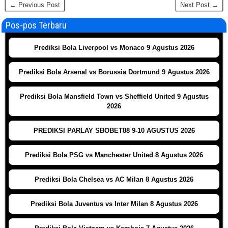
← Previous Post
Next Post →
Pos-pos Terbaru
Prediksi Bola Liverpool vs Monaco 9 Agustus 2026
Prediksi Bola Arsenal vs Borussia Dortmund 9 Agustus 2026
Prediksi Bola Mansfield Town vs Sheffield United 9 Agustus
2026
PREDIKSI PARLAY SBOBET88 9-10 AGUSTUS 2026
Prediksi Bola PSG vs Manchester United 8 Agustus 2026
Prediksi Bola Chelsea vs AC Milan 8 Agustus 2026
Prediksi Bola Juventus vs Inter Milan 8 Agustus 2026