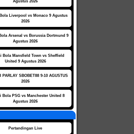
Agustus 2026
 Bola Liverpool vs Monaco 9 Agustus
2026
Bola Arsenal vs Borussia Dortmund 9
Agustus 2026
i Bola Mansfield Town vs Sheffield
United 9 Agustus 2026
I PARLAY SBOBET88 9-10 AGUSTUS
2026
i Bola PSG vs Manchester United 8
Agustus 2026
Pertandingan Live