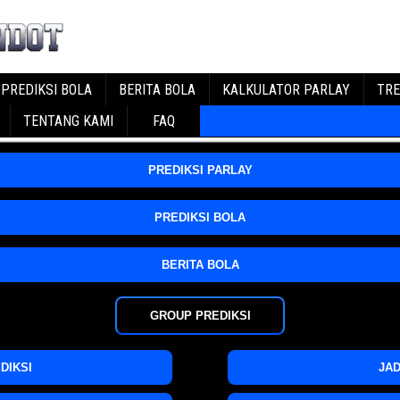
PREDIKSI BOLA
BERITA BOLA
KALKULATOR PARLAY
TRE
TENTANG KAMI
FAQ
PREDIKSI PARLAY
PREDIKSI BOLA
BERITA BOLA
GROUP PREDIKSI
DIKSI
JA