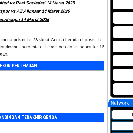
ited vs Real Sociedad 14 Maret 2025
spur vs AZ Alkmaar 14 Maret 2025
openhagen 14 Maret 2025
hingga pekan ke-28 skuat Genoa berada di posisi ke-
tandingan, sementara Lecce berada di posisi ke-16
ngan.
EKOR PERTEMUAN
Network
ANDINGAN TERAKHIR GENOA