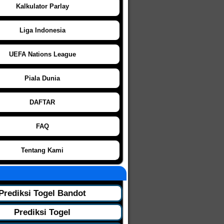
Kalkulator Parlay
Liga Indonesia
UEFA Nations League
Piala Dunia
DAFTAR
FAQ
Tentang Kami
Prediksi Togel Bandot
Prediksi Togel