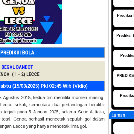
Prediksi
Prediksi 
PREDIKSI BOLA
Prediks
BEGAL BANDOT
NOA (1 – 2) LECCE
PREDIKS
Sabtu (15/03/2025) Pkl 02:45 Wib (Vidio)
Prediks
ak Agustus 2018, kedua tim memiliki momen masing-
Lecce sekali, sementara dua pertandingan berakhir
terjadi pada 5 Januari 2025, selama Serie A Italia,
Laman
 total, Genoa berhasil mencetak sepuluh gol dalam
dengan Lecce yang hanya mencetak lima gol.