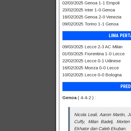
02/03/2025 Genoa 1-1 Empoli
23/02/2025 Inter 1-0 Genoa
18/02/2025 Genoa 2-0 Venezia
09/02/2025 Torino 1-1 Genoa
LIMA PERT
09/03/2025 Lecce 2-3 AC Milan
01/03/2025 Fiorentina 1-0 Lecce
22/02/2025 Lecce 0-1 Udinese
16/02/2025 Monza 0-0 Lecce
10/02/2025 Lecce 0-0 Bologna
PRED
Genoa
( 4-4-2 ) :
Nicola Leali, Aaron Martin,
Cuffy, Milan Badelj, Morten
Ekhator dan Caleb Ekuban.