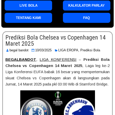
LIVE BOLA
KALKULATOR PARLAY
TENTANG KAMI
FAQ
Prediksi Bola Chelsea vs Copenhagen 14
Maret 2025
begal bandot
10/03/2025
LIGA EROPA
,
Prediksi Bola
BEGALBANDOT
,
LIGA KONFERENSI
–
Prediksi Bola
Chelsea vs Copenhagen 14 Maret 2025
, Laga leg ke-2
Liga Konferensi EUFA babak 16 besar yang mempertemukan
skuat Chelsea vs Copenhagen akan di langsungkan pada
Jumat, 14 Maret 2025 pada pkl 03:00 Wib di Stamford Bridge.