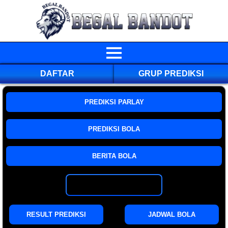
DAFTAR
GRUP PREDIKSI
PREDIKSI PARLAY
PREDIKSI BOLA
BERITA BOLA
GROUP PREDIKSI
RESULT PREDIKSI
JADWAL BOLA