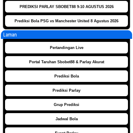
PREDIKSI PARLAY SBOBET88 9-10 AGUSTUS 2026
Prediksi Bola PSG vs Manchester United 8 Agustus 2026
Laman
Pertandingan Live
Portal Taruhan Sbobet88 & Parlay Akurat
Prediksi Bola
Prediksi Parlay
Grup Prediksi
Jadwal Bola