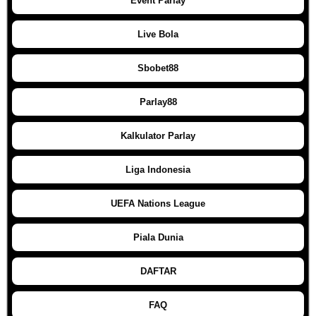
Event Parlay
Live Bola
Sbobet88
Parlay88
Kalkulator Parlay
Liga Indonesia
UEFA Nations League
Piala Dunia
DAFTAR
FAQ