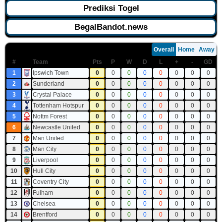
Prediksi Togel
BegalBandot.news
Overall
Home
Away
#
Team
Pts
P
W
D
L
+
-
GD
1
Ipswich Town
0
0
0
0
0
0
0
0
2
Sunderland
0
0
0
0
0
0
0
0
3
Crystal Palace
0
0
0
0
0
0
0
0
4
Tottenham Hotspur
0
0
0
0
0
0
0
0
5
Nottm Forest
0
0
0
0
0
0
0
0
6
Newcastle United
0
0
0
0
0
0
0
0
7
Man United
0
0
0
0
0
0
0
0
8
Man City
0
0
0
0
0
0
0
0
9
Liverpool
0
0
0
0
0
0
0
0
10
Hull City
0
0
0
0
0
0
0
0
11
Coventry City
0
0
0
0
0
0
0
0
12
Fulham
0
0
0
0
0
0
0
0
13
Chelsea
0
0
0
0
0
0
0
0
14
Brentford
0
0
0
0
0
0
0
0