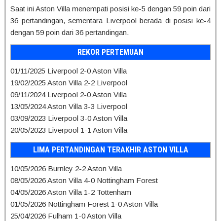
Saat ini Aston Villa menempati posisi ke-5 dengan 59 poin dari
36 pertandingan, sementara Liverpool berada di posisi ke-4
dengan 59 poin dari 36 pertandingan.
REKOR PERTEMUAN
01/11/2025 Liverpool 2-0 Aston Villa
19/02/2025 Aston Villa 2-2 Liverpool
09/11/2024 Liverpool 2-0 Aston Villa
13/05/2024 Aston Villa 3-3 Liverpool
03/09/2023 Liverpool 3-0 Aston Villa
20/05/2023 Liverpool 1-1 Aston Villa
LIMA PERTANDINGAN TERAKHIR ASTON VILLA
10/05/2026 Burnley 2-2 Aston Villa
08/05/2026 Aston Villa 4-0 Nottingham Forest
04/05/2026 Aston Villa 1-2 Tottenham
01/05/2026 Nottingham Forest 1-0 Aston Villa
25/04/2026 Fulham 1-0 Aston Villa