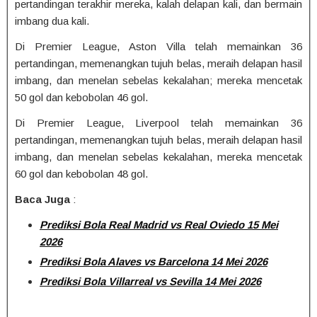
pertandingan terakhir mereka, kalah delapan kali, dan bermain
imbang dua kali.
Di Premier League, Aston Villa telah memainkan 36
pertandingan, memenangkan tujuh belas, meraih delapan hasil
imbang, dan menelan sebelas kekalahan; mereka mencetak
50 gol dan kebobolan 46 gol.
Di Premier League, Liverpool telah memainkan 36
pertandingan, memenangkan tujuh belas, meraih delapan hasil
imbang, dan menelan sebelas kekalahan, mereka mencetak
60 gol dan kebobolan 48 gol.
Baca Juga
:
Prediksi Bola Real Madrid vs Real Oviedo 15 Mei
2026
Prediksi Bola Alaves vs Barcelona 14 Mei 2026
Prediksi Bola Villarreal vs Sevilla 14 Mei 2026