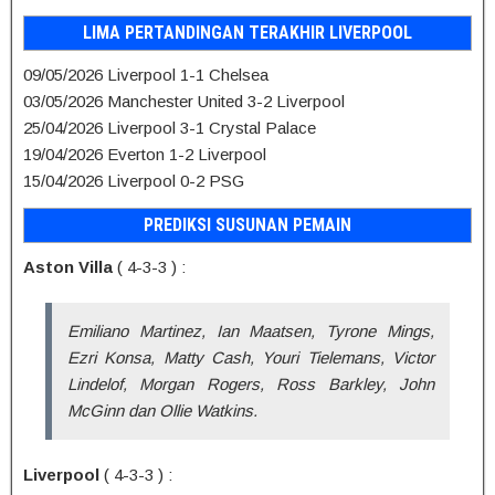
LIMA PERTANDINGAN TERAKHIR LIVERPOOL
09/05/2026 Liverpool 1-1 Chelsea
03/05/2026 Manchester United 3-2 Liverpool
25/04/2026 Liverpool 3-1 Crystal Palace
19/04/2026 Everton 1-2 Liverpool
15/04/2026 Liverpool 0-2 PSG
PREDIKSI SUSUNAN PEMAIN
Aston Villa
( 4-3-3 ) :
Emiliano Martinez, Ian Maatsen, Tyrone Mings,
Ezri Konsa, Matty Cash, Youri Tielemans, Victor
Lindelof, Morgan Rogers, Ross Barkley, John
McGinn dan Ollie Watkins.
Liverpool
( 4-3-3 ) :