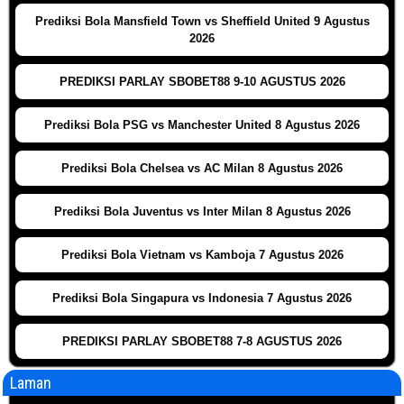
Prediksi Bola Mansfield Town vs Sheffield United 9 Agustus
2026
PREDIKSI PARLAY SBOBET88 9-10 AGUSTUS 2026
Prediksi Bola PSG vs Manchester United 8 Agustus 2026
Prediksi Bola Chelsea vs AC Milan 8 Agustus 2026
Prediksi Bola Juventus vs Inter Milan 8 Agustus 2026
Prediksi Bola Vietnam vs Kamboja 7 Agustus 2026
Prediksi Bola Singapura vs Indonesia 7 Agustus 2026
PREDIKSI PARLAY SBOBET88 7-8 AGUSTUS 2026
Laman