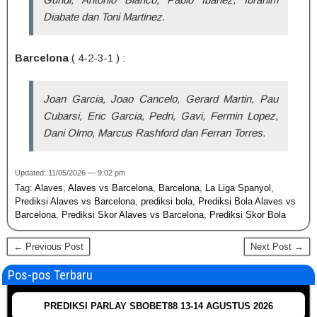
Diabate dan Toni Martinez.
Barcelona
( 4-2-3-1 ) :
Joan Garcia, Joao Cancelo, Gerard Martin, Pau
Cubarsi, Eric Garcia, Pedri, Gavi, Fermin Lopez,
Dani Olmo, Marcus Rashford dan Ferran Torres.
Updated: 11/05/2026 — 9:02 pm
Tag:
Alaves
,
Alaves vs Barcelona
,
Barcelona
,
La Liga Spanyol
,
Prediksi Alaves vs Barcelona
,
prediksi bola
,
Prediksi Bola Alaves vs
Barcelona
,
Prediksi Skor Alaves vs Barcelona
,
Prediksi Skor Bola
← Previous Post
Next Post →
Pos-pos Terbaru
PREDIKSI PARLAY SBOBET88 13-14 AGUSTUS 2026