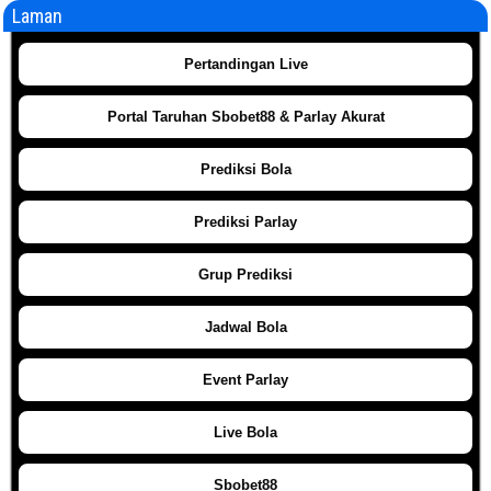
Laman
Pertandingan Live
Portal Taruhan Sbobet88 & Parlay Akurat
Prediksi Bola
Prediksi Parlay
Grup Prediksi
Jadwal Bola
Event Parlay
Live Bola
Sbobet88