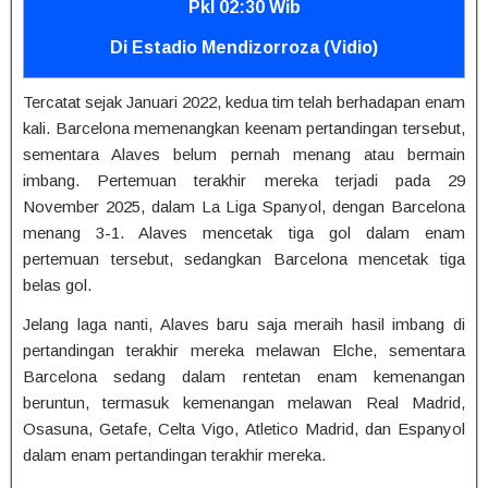
Pkl 02:30 Wib
Di Estadio Mendizorroza (Vidio)
Tercatat sejak Januari 2022, kedua tim telah berhadapan enam
kali. Barcelona memenangkan keenam pertandingan tersebut,
sementara Alaves belum pernah menang atau bermain
imbang. Pertemuan terakhir mereka terjadi pada 29
November 2025, dalam La Liga Spanyol, dengan Barcelona
menang 3-1. Alaves mencetak tiga gol dalam enam
pertemuan tersebut, sedangkan Barcelona mencetak tiga
belas gol.
Jelang laga nanti, Alaves baru saja meraih hasil imbang di
pertandingan terakhir mereka melawan Elche, sementara
Barcelona sedang dalam rentetan enam kemenangan
beruntun, termasuk kemenangan melawan Real Madrid,
Osasuna, Getafe, Celta Vigo, Atletico Madrid, dan Espanyol
dalam enam pertandingan terakhir mereka.