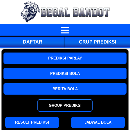
DAFTAR
GRUP PREDIKSI
PREDIKSI PARLAY
PREDIKSI BOLA
BERITA BOLA
GROUP PREDIKSI
RESULT PREDIKSI
JADWAL BOLA