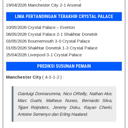
19/04/2026 Manchester City 2-1 Arsenal
LIMA PERTANDINGAN TERAKHIR CRYSTAL PALACE
10/05/2026 Crystal Palace – Everton
08/05/2026 Crystal Palace 2-1 Shakhtar Donetsk
03/05/2026 Bournemouth 3-0 Crystal Palace
01/05/2026 Shakhtar Donetsk 1-3 Crystal Palace
25/04/2026 Liverpool 3-1 Crystal Palace
PREDIKSI SUSUNAN PEMAIN
Manchester City
( 4-3-1-2 ) :
Gianluigi Donnarumma, Nico OReilly, Nathan Ake,
Marc Guehi, Matheus Nunes, Bernardo Silva,
Tijjani Reijnders, Jeremy Doku, Rayan Cherki,
Antoine Semenyo dan Erling Haaland.