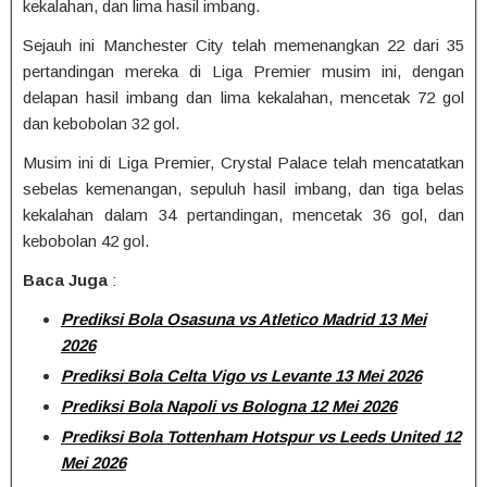
kekalahan, dan lima hasil imbang.
Sejauh ini Manchester City telah memenangkan 22 dari 35
pertandingan mereka di Liga Premier musim ini, dengan
delapan hasil imbang dan lima kekalahan, mencetak 72 gol
dan kebobolan 32 gol.
Musim ini di Liga Premier, Crystal Palace telah mencatatkan
sebelas kemenangan, sepuluh hasil imbang, dan tiga belas
kekalahan dalam 34 pertandingan, mencetak 36 gol, dan
kebobolan 42 gol.
Baca Juga
:
Prediksi Bola Osasuna vs Atletico Madrid 13 Mei
2026
Prediksi Bola Celta Vigo vs Levante 13 Mei 2026
Prediksi Bola Napoli vs Bologna 12 Mei 2026
Prediksi Bola Tottenham Hotspur vs Leeds United 12
Mei 2026