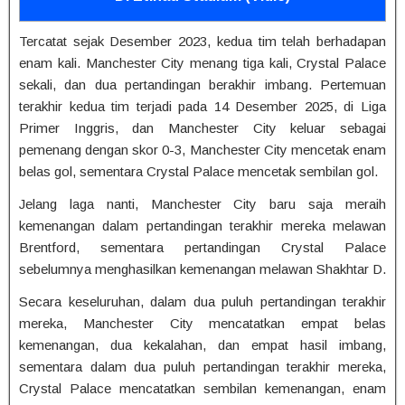
Tercatat sejak Desember 2023, kedua tim telah berhadapan
enam kali. Manchester City menang tiga kali, Crystal Palace
sekali, dan dua pertandingan berakhir imbang. Pertemuan
terakhir kedua tim terjadi pada 14 Desember 2025, di Liga
Primer Inggris, dan Manchester City keluar sebagai
pemenang dengan skor 0-3, Manchester City mencetak enam
belas gol, sementara Crystal Palace mencetak sembilan gol.
Jelang laga nanti, Manchester City baru saja meraih
kemenangan dalam pertandingan terakhir mereka melawan
Brentford, sementara pertandingan Crystal Palace
sebelumnya menghasilkan kemenangan melawan Shakhtar D.
Secara keseluruhan, dalam dua puluh pertandingan terakhir
mereka, Manchester City mencatatkan empat belas
kemenangan, dua kekalahan, dan empat hasil imbang,
sementara dalam dua puluh pertandingan terakhir mereka,
Crystal Palace mencatatkan sembilan kemenangan, enam