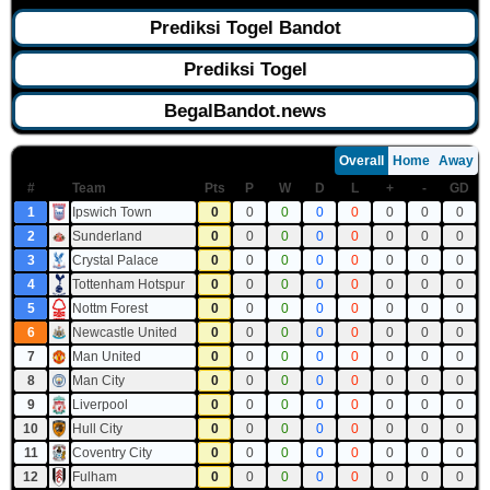
Prediksi Togel Bandot
Prediksi Togel
BegalBandot.news
Overall
Home
Away
#
Team
Pts
P
W
D
L
+
-
GD
1
Ipswich Town
0
0
0
0
0
0
0
0
2
Sunderland
0
0
0
0
0
0
0
0
3
Crystal Palace
0
0
0
0
0
0
0
0
4
Tottenham Hotspur
0
0
0
0
0
0
0
0
5
Nottm Forest
0
0
0
0
0
0
0
0
6
Newcastle United
0
0
0
0
0
0
0
0
7
Man United
0
0
0
0
0
0
0
0
8
Man City
0
0
0
0
0
0
0
0
9
Liverpool
0
0
0
0
0
0
0
0
10
Hull City
0
0
0
0
0
0
0
0
11
Coventry City
0
0
0
0
0
0
0
0
12
Fulham
0
0
0
0
0
0
0
0