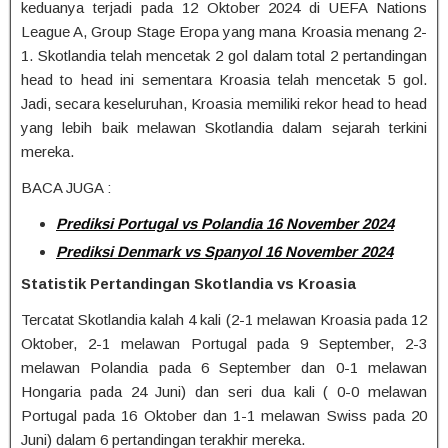
keduanya terjadi pada 12 Oktober 2024 di UEFA Nations
League A, Group Stage Eropa yang mana Kroasia menang 2-
1. Skotlandia telah mencetak 2 gol dalam total 2 pertandingan
head to head ini sementara Kroasia telah mencetak 5 gol.
Jadi, secara keseluruhan, Kroasia memiliki rekor head to head
yang lebih baik melawan Skotlandia dalam sejarah terkini
mereka.
BACA JUGA :
Prediksi Portugal vs Polandia 16 November 2024
Prediksi Denmark vs Spanyol 16 November 2024
Statistik Pertandingan Skotlandia vs Kroasia
Tercatat Skotlandia kalah 4 kali (2-1 melawan Kroasia pada 12
Oktober, 2-1 melawan Portugal pada 9 September, 2-3
melawan Polandia pada 6 September dan 0-1 melawan
Hongaria pada 24 Juni) dan seri dua kali ( 0-0 melawan
Portugal pada 16 Oktober dan 1-1 melawan Swiss pada 20
Juni) dalam 6 pertandingan terakhir mereka.