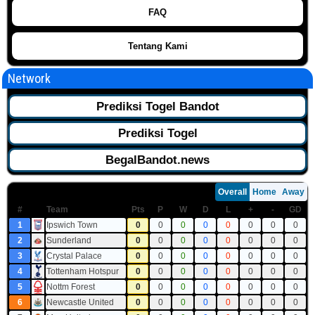
FAQ
Tentang Kami
Network
Prediksi Togel Bandot
Prediksi Togel
BegalBandot.news
Overall
Home
Away
#
Team
Pts
P
W
D
L
+
-
GD
1
Ipswich Town
0
0
0
0
0
0
0
0
2
Sunderland
0
0
0
0
0
0
0
0
3
Crystal Palace
0
0
0
0
0
0
0
0
4
Tottenham Hotspur
0
0
0
0
0
0
0
0
5
Nottm Forest
0
0
0
0
0
0
0
0
6
Newcastle United
0
0
0
0
0
0
0
0