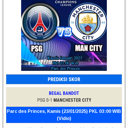
PREDIKSI SKOR
BEGAL BANDOT
PSG 0-1
MANCHESTER CITY
Parc des Princes, Kamis (23/01/2025) PKL 03:00 WIB
(Vidio)