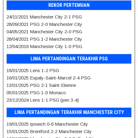
REKOR PERTEMUAN
24/11/2021 Manchester City 2-1 PSG
28/09/2021 PSG 2-0 Manchester City
04/05/2021 Manchester City 2-0 PSG
28/04/2021 PSG 1-2 Manchester City
12/04/2016 Manchester City 1-0 PSG
LIMA PERTANDINGAN TERAKHIR PSG
18/01/2025 Lens 1-2 PSG
16/01/2025 Espaly-Saint-Marcel 2-4 PSG
13/01/2025 PSG 2-1 Saint-Etienne
05/01/2025 PSG 1-0 Monaco
23/12/2024 Lens 1-1 PSG (pen 3-4)
LIMA PERTANDINGAN TERAKHIR MANCHESTER CITY
19/01/2025 Ipswich 0-6 Manchester City
15/01/2025 Brentford 2-2 Manchester City