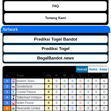
FAQ
Tentang Kami
Network
Prediksi Togel Bandot
Prediksi Togel
BegalBandot.news
Overall
Home
Away
#
Team
Pts
P
W
D
L
+
-
GD
1
Ipswich Town
0
0
0
0
0
0
0
0
2
Sunderland
0
0
0
0
0
0
0
0
3
Crystal Palace
0
0
0
0
0
0
0
0
4
Tottenham Hotspur
0
0
0
0
0
0
0
0
5
Nottm Forest
0
0
0
0
0
0
0
0
6
Newcastle United
0
0
0
0
0
0
0
0