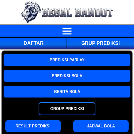
DAFTAR
GRUP PREDIKSI
PREDIKSI PARLAY
PREDIKSI BOLA
BERITA BOLA
GROUP PREDIKSI
RESULT PREDIKSI
JADWAL BOLA