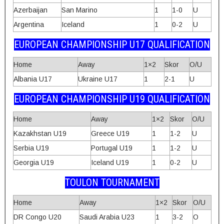
Azerbaijan
San Marino
1
1-0
U
Argentina
Iceland
1
0-2
U
EUROPEAN CHAMPIONSHIP U17 QUALIFICATION
Home
Away
1×2
Skor
O/U
Albania U17
Ukraine U17
1
2-1
U
EUROPEAN CHAMPIONSHIP U19 QUALIFICATION
Home
Away
1×2
Skor
O/U
Kazakhstan U19
Greece U19
1
1-2
U
Serbia U19
Portugal U19
1
1-2
U
Georgia U19
Iceland U19
1
0-2
U
TOULON TOURNAMENT
Home
Away
1×2
Skor
O/U
DR Congo U20
Saudi Arabia U23
1
3-2
O