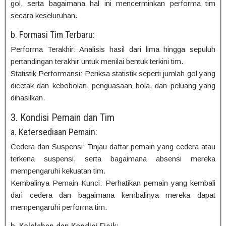
gol, serta bagaimana hal ini mencerminkan performa tim
secara keseluruhan.
b. Formasi Tim Terbaru:
Performa Terakhir: Analisis hasil dari lima hingga sepuluh
pertandingan terakhir untuk menilai bentuk terkini tim.
Statistik Performansi: Periksa statistik seperti jumlah gol yang
dicetak dan kebobolan, penguasaan bola, dan peluang yang
dihasilkan.
3. Kondisi Pemain dan Tim
a. Ketersediaan Pemain:
Cedera dan Suspensi: Tinjau daftar pemain yang cedera atau
terkena suspensi, serta bagaimana absensi mereka
mempengaruhi kekuatan tim.
Kembalinya Pemain Kunci: Perhatikan pemain yang kembali
dari cedera dan bagaimana kembalinya mereka dapat
mempengaruhi performa tim.