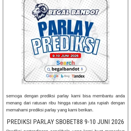
semoga dengan prediksi parlay kami bisa membantu anda
menang dari ratusan ribu hingga ratusan juta rupiah dengan
memahami prediksi parlay yang kami berikan.
PREDIKSI PARLAY SBOBET88 9-10 JUNI 2026