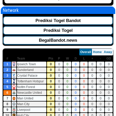
Network
Prediksi Togel Bandot
Prediksi Togel
BegalBandot.news
Overall
Home
Away
#
Team
Pts
P
W
D
L
+
-
GD
1
Ipswich Town
0
0
0
0
0
0
0
0
2
Sunderland
0
0
0
0
0
0
0
0
3
Crystal Palace
0
0
0
0
0
0
0
0
4
Tottenham Hotspur
0
0
0
0
0
0
0
0
5
Nottm Forest
0
0
0
0
0
0
0
0
6
Newcastle United
0
0
0
0
0
0
0
0
7
Man United
0
0
0
0
0
0
0
0
8
Man City
0
0
0
0
0
0
0
0
9
Liverpool
0
0
0
0
0
0
0
0
10
Hull City
0
0
0
0
0
0
0
0