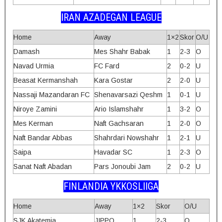
IRAN AZADEGAN LEAGUE
Home
Away
1×2
Skor
O/U
Damash
Mes Shahr Babak
1
2-3
O
Navad Urmia
FC Fard
2
0-2
U
Beasat Kermanshah
Kara Gostar
2
2-0
U
Nassaji Mazandaran FC
Shenavarsazi Qeshm
1
0-1
U
Niroye Zamini
Ario Islamshahr
1
3-2
O
Mes Kerman
Naft Gachsaran
1
2-0
O
Naft Bandar Abbas
Shahrdari Nowshahr
1
2-1
U
Saipa
Havadar SC
1
2-3
O
Sanat Naft Abadan
Pars Jonoubi Jam
2
0-2
U
FINLANDIA YKKOSLIIGA
Home
Away
1×2
Skor
O/U
SJK Akatemia
JIPPO
1
2-3
O