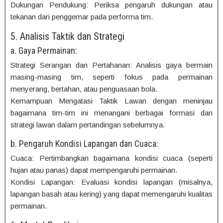
Dukungan Pendukung: Periksa pengaruh dukungan atau
tekanan dari penggemar pada performa tim.
5. Analisis Taktik dan Strategi
a. Gaya Permainan:
Strategi Serangan dan Pertahanan: Analisis gaya bermain
masing-masing tim, seperti fokus pada permainan
menyerang, bertahan, atau penguasaan bola.
Kemampuan Mengatasi Taktik Lawan dengan meninjau
bagaimana tim-tim ini menangani berbagai formasi dan
strategi lawan dalam pertandingan sebelumnya.
b. Pengaruh Kondisi Lapangan dan Cuaca:
Cuaca: Pertimbangkan bagaimana kondisi cuaca (seperti
hujan atau panas) dapat mempengaruhi permainan.
Kondisi Lapangan: Evaluasi kondisi lapangan (misalnya,
lapangan basah atau kering) yang dapat memengaruhi kualitas
permainan.