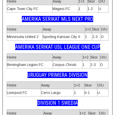
Home
Away
1×2
Skor
O/U
Cape Town City FC
Magesi FC
1
1-2
U
AMERIKA SERIKAT MLS NEXT PRO
Home
Away
1×2
Skor
O/U
Minnesota United 2
Sporting Kansas City II
1
2-3
O
AMERIKA SERIKAT USL LEAGUE ONE CUP
Home
Away
1×2
Skor
O/U
Birmingham Legion FC
Corpus Christi
1
2-3
O
URUGUAY PRIMERA DIVISION
Home
Away
1×2
Skor
O/U
Liverpool FC
Cerro Largo
1
0-1
U
DIVISION 1 SWEDIA
Home
Away
1×2
Skor
O/U