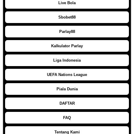
Live Bola
Sbobet88
Parlay88
Kalkulator Parlay
Liga Indonesia
UEFA Nations League
Piala Dunia
DAFTAR
FAQ
Tentang Kami