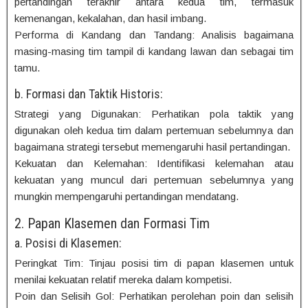
pertandingan terakhir antara kedua tim, termasuk
kemenangan, kekalahan, dan hasil imbang.
Performa di Kandang dan Tandang: Analisis bagaimana
masing-masing tim tampil di kandang lawan dan sebagai tim
tamu.
b. Formasi dan Taktik Historis:
Strategi yang Digunakan: Perhatikan pola taktik yang
digunakan oleh kedua tim dalam pertemuan sebelumnya dan
bagaimana strategi tersebut memengaruhi hasil pertandingan.
Kekuatan dan Kelemahan: Identifikasi kelemahan atau
kekuatan yang muncul dari pertemuan sebelumnya yang
mungkin mempengaruhi pertandingan mendatang.
2. Papan Klasemen dan Formasi Tim
a. Posisi di Klasemen:
Peringkat Tim: Tinjau posisi tim di papan klasemen untuk
menilai kekuatan relatif mereka dalam kompetisi.
Poin dan Selisih Gol: Perhatikan perolehan poin dan selisih