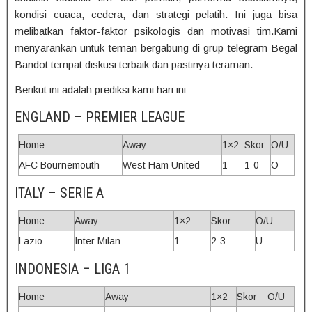
kondisi cuaca, cedera, dan strategi pelatih. Ini juga bisa
melibatkan faktor-faktor psikologis dan motivasi tim.
Kami
menyarankan untuk teman bergabung di grup telegram Begal
Bandot tempat diskusi terbaik dan pastinya teraman.
Berikut ini adalah prediksi kami hari ini :
ENGLAND – PREMIER LEAGUE
Home
Away
1×2
Skor
O/U
AFC Bournemouth
West Ham United
1
1-0
O
ITALY – SERIE A
Home
Away
1×2
Skor
O/U
Lazio
Inter Milan
1
2-3
U
INDONESIA – LIGA 1
Home
Away
1×2
Skor
O/U