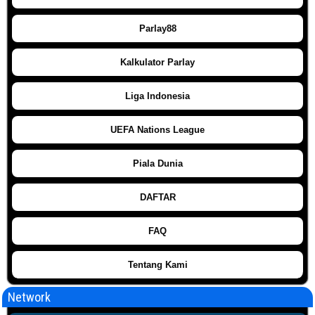
Parlay88
Kalkulator Parlay
Liga Indonesia
UEFA Nations League
Piala Dunia
DAFTAR
FAQ
Tentang Kami
Network