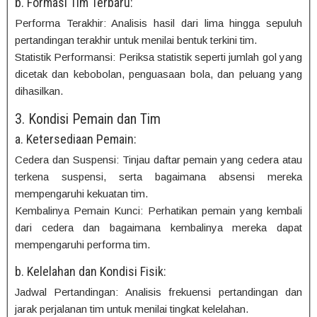
b. Formasi Tim Terbaru:
Performa Terakhir: Analisis hasil dari lima hingga sepuluh
pertandingan terakhir untuk menilai bentuk terkini tim.
Statistik Performansi: Periksa statistik seperti jumlah gol yang
dicetak dan kebobolan, penguasaan bola, dan peluang yang
dihasilkan.
3. Kondisi Pemain dan Tim
a. Ketersediaan Pemain:
Cedera dan Suspensi: Tinjau daftar pemain yang cedera atau
terkena suspensi, serta bagaimana absensi mereka
mempengaruhi kekuatan tim.
Kembalinya Pemain Kunci: Perhatikan pemain yang kembali
dari cedera dan bagaimana kembalinya mereka dapat
mempengaruhi performa tim.
b. Kelelahan dan Kondisi Fisik:
Jadwal Pertandingan: Analisis frekuensi pertandingan dan
jarak perjalanan tim untuk menilai tingkat kelelahan.