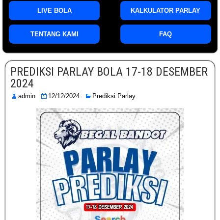
LIVE BOLA
KALKULATOR PARLAY
TENTANG KAMI
FAQ
PREDIKSI PARLAY BOLA 17-18 DESEMBER
2024
admin
12/12/2024
Prediksi Parlay