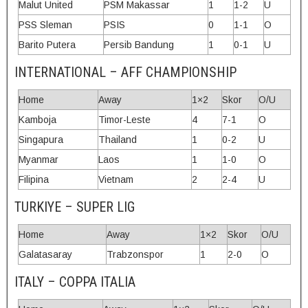
Malut United
PSM Makassar
1
1-2
U
PSS Sleman
PSIS
0
1-1
O
Barito Putera
Persib Bandung
1
0-1
U
INTERNATIONAL – AFF CHAMPIONSHIP
Home
Away
1×2
Skor
O/U
Kamboja
Timor-Leste
4
7-1
O
Singapura
Thailand
1
0-2
U
Myanmar
Laos
1
1-0
O
Filipina
Vietnam
2
2-4
U
TURKIYE – SUPER LIG
Home
Away
1×2
Skor
O/U
Galatasaray
Trabzonspor
1
2-0
O
ITALY – COPPA ITALIA