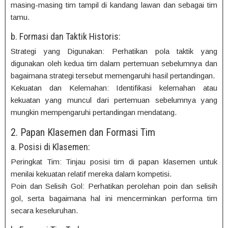
masing-masing tim tampil di kandang lawan dan sebagai tim
tamu.
b. Formasi dan Taktik Historis:
Strategi yang Digunakan: Perhatikan pola taktik yang
digunakan oleh kedua tim dalam pertemuan sebelumnya dan
bagaimana strategi tersebut memengaruhi hasil pertandingan.
Kekuatan dan Kelemahan: Identifikasi kelemahan atau
kekuatan yang muncul dari pertemuan sebelumnya yang
mungkin mempengaruhi pertandingan mendatang.
2. Papan Klasemen dan Formasi Tim
a. Posisi di Klasemen:
Peringkat Tim: Tinjau posisi tim di papan klasemen untuk
menilai kekuatan relatif mereka dalam kompetisi.
Poin dan Selisih Gol: Perhatikan perolehan poin dan selisih
gol, serta bagaimana hal ini mencerminkan performa tim
secara keseluruhan.