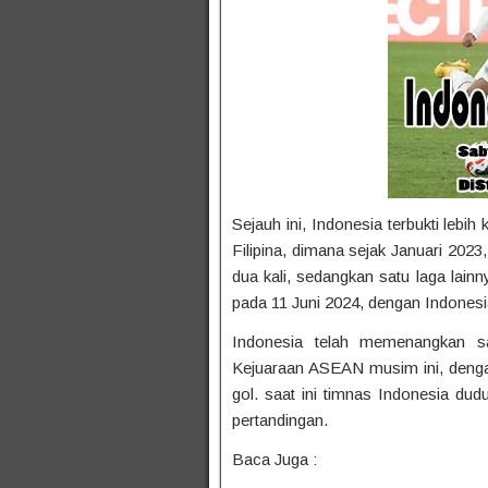
Sejauh ini, Indonesia terbukti leb
Filipina, dimana sejak Januari 2023
dua kali, sedangkan satu laga lainn
pada 11 Juni 2024, dengan Indones
Indonesia telah memenangkan sa
Kejuaraan ASEAN musim ini, dengan
gol. saat ini timnas Indonesia dud
pertandingan.
Baca Juga :