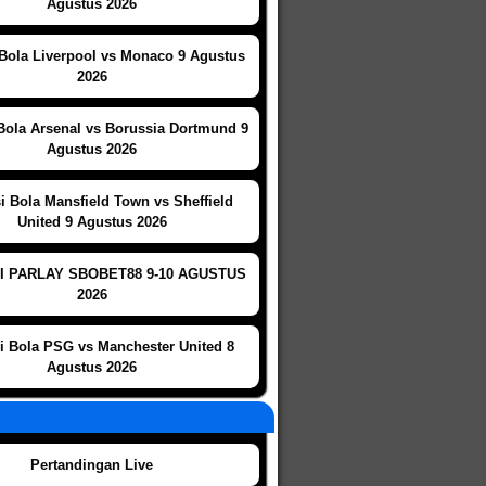
Agustus 2026
 Bola Liverpool vs Monaco 9 Agustus
2026
Bola Arsenal vs Borussia Dortmund 9
Agustus 2026
i Bola Mansfield Town vs Sheffield
United 9 Agustus 2026
I PARLAY SBOBET88 9-10 AGUSTUS
2026
i Bola PSG vs Manchester United 8
Agustus 2026
Pertandingan Live