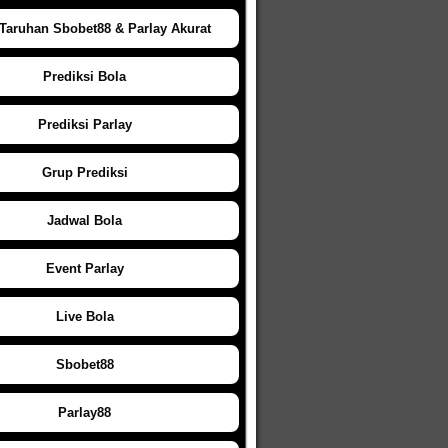
 Taruhan Sbobet88 & Parlay Akurat
Prediksi Bola
Prediksi Parlay
Grup Prediksi
Jadwal Bola
Event Parlay
Live Bola
Sbobet88
Parlay88