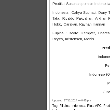
Prediksi Susunan pemain Indonesia v
Indonesia : Cahya Supriadi; Dony 
Tata, Rivaldo Pakpahan, Arkhan 
Hokky Carakan, Rayhan Hannan
Filipina : Deyto; Kempter, Linare
Reyes, Kristensen, Monis
Pred
Indones
Pe
Indonesia (6
P
( In
Updated: 17/12/2024 — 8:45 pm
Tag:
Filipina
,
Indonesia
,
Piala AFC
,
Pred