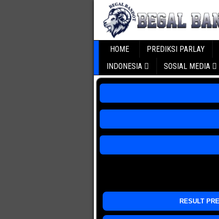
HOME
PREDIKSI PARLAY
INDONESIA
SOSIAL MEDIA
RESULT PRE