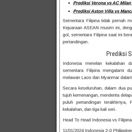
Prediksi Verona vs AC Mila
Prediksi Aston Villa vs Man
Sementara Filipina tidak pernah 
Kejuaraan ASEAN musim ini, denga
gol, sementara Filipina saat ini be
pertandingan.
Prediksi S
Indonesia menelan kekalahan da
sementara Filipina mengalami dua
melawan Laos dan Myanmar dalam d
Secara keseluruhan, dalam dua pul
tujuh kemenangan, menderita delapa
puluh pertandingan terakhirnya,
kekalahan, dan tiga kali seri.
Head To Head Indonesia vs Filipina
11/01/2024 Indonesia 2-0 Philippine