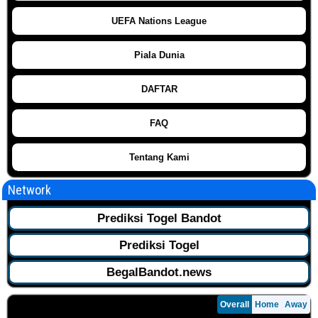
UEFA Nations League
Piala Dunia
DAFTAR
FAQ
Tentang Kami
Network
Prediksi Togel Bandot
Prediksi Togel
BegalBandot.news
Overall
Home
Away