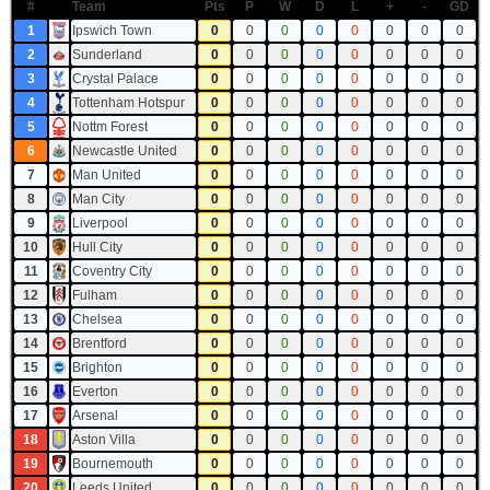
#
Team
Pts
P
W
D
L
+
-
GD
1
Ipswich Town
0
0
0
0
0
0
0
0
2
Sunderland
0
0
0
0
0
0
0
0
3
Crystal Palace
0
0
0
0
0
0
0
0
4
Tottenham Hotspur
0
0
0
0
0
0
0
0
5
Nottm Forest
0
0
0
0
0
0
0
0
6
Newcastle United
0
0
0
0
0
0
0
0
7
Man United
0
0
0
0
0
0
0
0
8
Man City
0
0
0
0
0
0
0
0
9
Liverpool
0
0
0
0
0
0
0
0
10
Hull City
0
0
0
0
0
0
0
0
11
Coventry City
0
0
0
0
0
0
0
0
12
Fulham
0
0
0
0
0
0
0
0
13
Chelsea
0
0
0
0
0
0
0
0
14
Brentford
0
0
0
0
0
0
0
0
15
Brighton
0
0
0
0
0
0
0
0
16
Everton
0
0
0
0
0
0
0
0
17
Arsenal
0
0
0
0
0
0
0
0
18
Aston Villa
0
0
0
0
0
0
0
0
19
Bournemouth
0
0
0
0
0
0
0
0
20
Leeds United
0
0
0
0
0
0
0
0