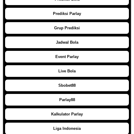
Prediksi Parlay
Grup Prediksi
Jadwal Bola
Event Parlay
Live Bola
Sbobet88
Parlay88
Kalkulator Parlay
Liga Indonesia