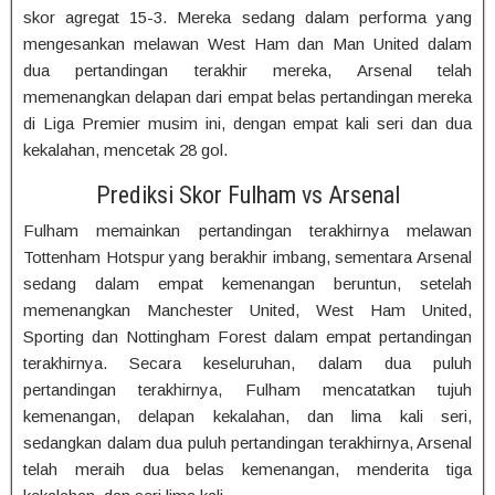
skor agregat 15-3. Mereka sedang dalam performa yang
mengesankan melawan West Ham dan Man United dalam
dua pertandingan terakhir mereka, Arsenal telah
memenangkan delapan dari empat belas pertandingan mereka
di Liga Premier musim ini, dengan empat kali seri dan dua
kekalahan, mencetak 28 gol.
Prediksi Skor Fulham vs Arsenal
Fulham memainkan pertandingan terakhirnya melawan
Tottenham Hotspur yang berakhir imbang, sementara Arsenal
sedang dalam empat kemenangan beruntun, setelah
memenangkan Manchester United, West Ham United,
Sporting dan Nottingham Forest dalam empat pertandingan
terakhirnya. Secara keseluruhan, dalam dua puluh
pertandingan terakhirnya, Fulham mencatatkan tujuh
kemenangan, delapan kekalahan, dan lima kali seri,
sedangkan dalam dua puluh pertandingan terakhirnya, Arsenal
telah meraih dua belas kemenangan, menderita tiga