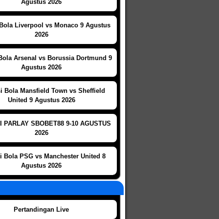
Agustus 2026
 Bola Liverpool vs Monaco 9 Agustus
2026
Bola Arsenal vs Borussia Dortmund 9
Agustus 2026
i Bola Mansfield Town vs Sheffield
United 9 Agustus 2026
I PARLAY SBOBET88 9-10 AGUSTUS
2026
i Bola PSG vs Manchester United 8
Agustus 2026
Pertandingan Live