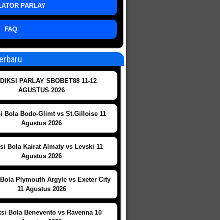
LATOR PARLAY
FAQ
erbaru
DIKSI PARLAY SBOBET88 11-12
AGUSTUS 2026
i Bola Bodo-Glimt vs St.Gilloise 11
Agustus 2026
si Bola Kairat Almaty vs Levski 11
Agustus 2026
 Bola Plymouth Argyle vs Exeter City
11 Agustus 2026
ksi Bola Benevento vs Ravenna 10