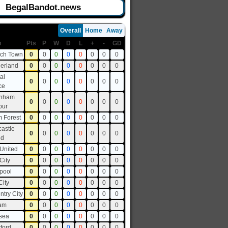
BegalBandot.news
Overall
Home
Away
m
Pts
P
W
D
L
+
-
GD
ich Town
0
0
0
0
0
0
0
0
erland
0
0
0
0
0
0
0
0
al
0
0
0
0
0
0
0
0
ce
enham
0
0
0
0
0
0
0
0
pur
m Forest
0
0
0
0
0
0
0
0
astle
0
0
0
0
0
0
0
0
ed
United
0
0
0
0
0
0
0
0
City
0
0
0
0
0
0
0
0
pool
0
0
0
0
0
0
0
0
City
0
0
0
0
0
0
0
0
try City
0
0
0
0
0
0
0
0
am
0
0
0
0
0
0
0
0
sea
0
0
0
0
0
0
0
0
ford
0
0
0
0
0
0
0
0