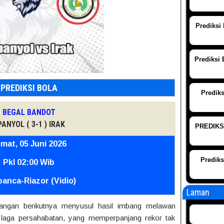
Prediksi
Prediksi 
PREDIKSI BOLA
Prediks
BEGAL BANDOT
PANYOL ( 3-1 ) IRAK
PREDIKS
mat, 05 Juni 2026
Prediks
Pkl 02:00 Wib
banca-Riazor (Vidio)
Laman
tangan berikutnya menyusul hasil imbang melawan
 laga persahabatan, yang memperpanjang rekor tak