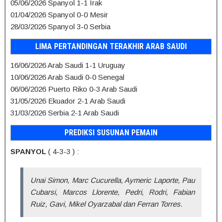
05/06/2026 Spanyol 1-1 Irak
01/04/2026 Spanyol 0-0 Mesir
28/03/2026 Spanyol 3-0 Serbia
LIMA PERTANDINGAN TERAKHIR ARAB SAUDI
16/06/2026 Arab Saudi 1-1 Uruguay
10/06/2026 Arab Saudi 0-0 Senegal
06/06/2026 Puerto Riko 0-3 Arab Saudi
31/05/2026 Ekuador 2-1 Arab Saudi
31/03/2026 Serbia 2-1 Arab Saudi
PREDIKSI SUSUNAN PEMAIN
SPANYOL
( 4-3-3 ) :
Unai Simon, Marc Cucurella, Aymeric Laporte, Pau
Cubarsi, Marcos Llorente, Pedri, Rodri, Fabian
Ruiz, Gavi, Mikel Oyarzabal dan Ferran Torres.