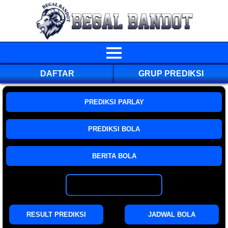
DAFTAR
GRUP PREDIKSI
PREDIKSI PARLAY
PREDIKSI BOLA
BERITA BOLA
GROUP PREDIKSI
RESULT PREDIKSI
JADWAL BOLA