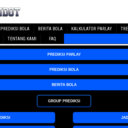
PREDIKSI BOLA
BERITA BOLA
KALKULATOR PARLAY
TRE
TENTANG KAMI
FAQ
PREDIKSI PARLAY
PREDIKSI BOLA
BERITA BOLA
GROUP PREDIKSI
DIKSI
JA