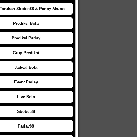
 Taruhan Sbobet88 & Parlay Akurat
Prediksi Bola
Prediksi Parlay
Grup Prediksi
Jadwal Bola
Event Parlay
Live Bola
Sbobet88
Parlay88