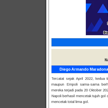
N
Diego Armando Maradona, S
Tercatat sejak April 2022, kedua
maupun Empoli sama-sama berhas
mereka terjadi pada 20 Oktober 202
Napoli berhasil mencetak tujuh gol
mencetak total lima gol.