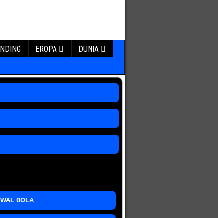
NDING
EROPA
DUNIA
DWAL BOLA