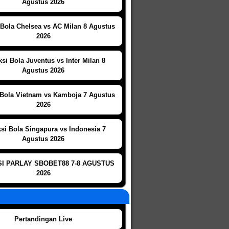
Agustus 2026
 Bola Chelsea vs AC Milan 8 Agustus
2026
ksi Bola Juventus vs Inter Milan 8
Agustus 2026
 Bola Vietnam vs Kamboja 7 Agustus
2026
ksi Bola Singapura vs Indonesia 7
Agustus 2026
I PARLAY SBOBET88 7-8 AGUSTUS
2026
Pertandingan Live