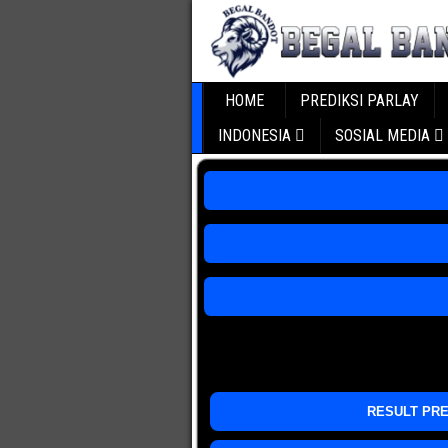
HOME
PREDIKSI PARLAY
INDONESIA
SOSIAL MEDIA
RESULT PRE