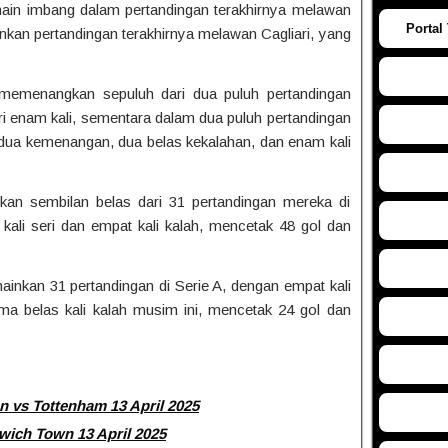
rmain imbang dalam pertandingan terakhirnya melawan
Portal
an pertandingan terakhirnya melawan Cagliari, yang
 memenangkan sepuluh dari dua puluh pertandingan
eri enam kali, sementara dalam dua puluh pertandingan
 dua kemenangan, dua belas kekalahan, dan enam kali
kan sembilan belas dari 31 pertandingan mereka di
kali seri dan empat kali kalah, mencetak 48 gol dan
inkan 31 pertandingan di Serie A, dengan empat kali
ima belas kali kalah musim ini, mencetak 24 gol dan
 vs Tottenham 13 April 2025
swich Town 13 April 2025