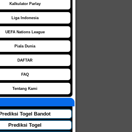
Kalkulator Parlay
Liga Indonesia
UEFA Nations League
Piala Dunia
DAFTAR
FAQ
Tentang Kami
Prediksi Togel Bandot
Prediksi Togel