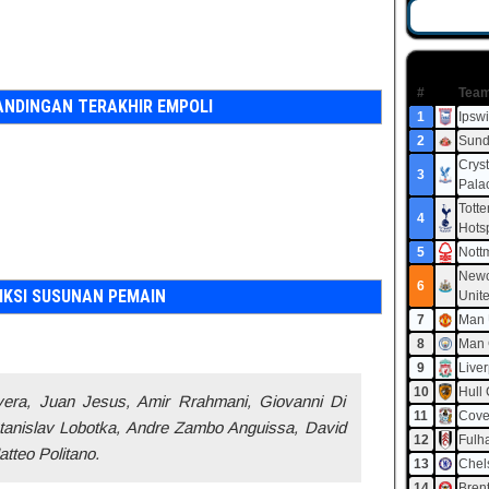
#
Tea
ANDINGAN TERAKHIR EMPOLI
1
Ipsw
2
Sund
Cryst
3
Pala
Tott
4
Hots
5
Nott
Newc
6
IKSI SUSUNAN PEMAIN
Unit
7
Man 
8
Man 
9
Liver
10
Hull 
vera, Juan Jesus, Amir Rrahmani, Giovanni Di
11
Coven
tanislav Lobotka, Andre Zambo Anguissa, David
12
Fulh
tteo Politano.
13
Chel
14
Brent