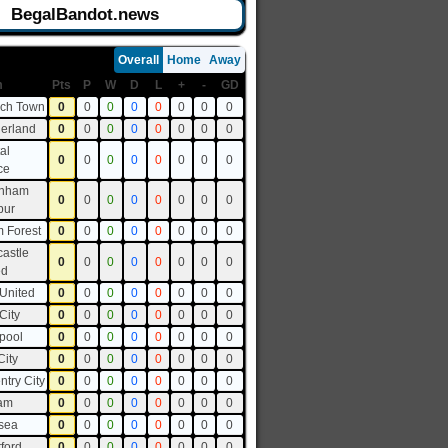
BegalBandot.news
Overall
Home
Away
m
Pts
P
W
D
L
+
-
GD
ich Town
0
0
0
0
0
0
0
0
erland
0
0
0
0
0
0
0
0
al
0
0
0
0
0
0
0
0
ce
enham
0
0
0
0
0
0
0
0
pur
m Forest
0
0
0
0
0
0
0
0
astle
0
0
0
0
0
0
0
0
ed
United
0
0
0
0
0
0
0
0
City
0
0
0
0
0
0
0
0
pool
0
0
0
0
0
0
0
0
City
0
0
0
0
0
0
0
0
try City
0
0
0
0
0
0
0
0
am
0
0
0
0
0
0
0
0
sea
0
0
0
0
0
0
0
0
ford
0
0
0
0
0
0
0
0