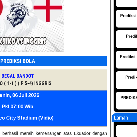
Prediksi
Predi
Prediksi
PREDIKSI BOLA
BEGAL BANDOT
Predi
 ( 1-1 ) ( P 5-4) INGGRIS
enin, 06 Juli 2026
PREDIKS
Pkl 07:00 Wib
Laman
co City Stadium (Vidio)
o berhasil meraih kemenangan atas Ekuador dengan