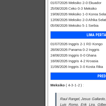
01/07/2026 Meksiko 2-0 Ekuador
25/06/2026 Ceko 0-3 Meksiko
19/06/2026 Meksiko 1-0 Korea Sela
12/06/2026 Meksiko 2-0 Afrika Sela
05/06/2026 Meksiko 5-1 Serbia
LIMA PERT
01/07/2026 Inggris 2-1 RD Kongo
28/06/2026 Panama 0-2 Inggris
24/06/2026 Inggris 0-0 Ghana
18/06/2026 Inggris 4-2 Kroasia
11/06/2026 Inggris 3-0 Kosta Rika
PRED
Meksiko
( 4-3-1-2 ) :
Raul Rangel, Jesus Gallardo
Luis Romo, Erik Lira, Gilb