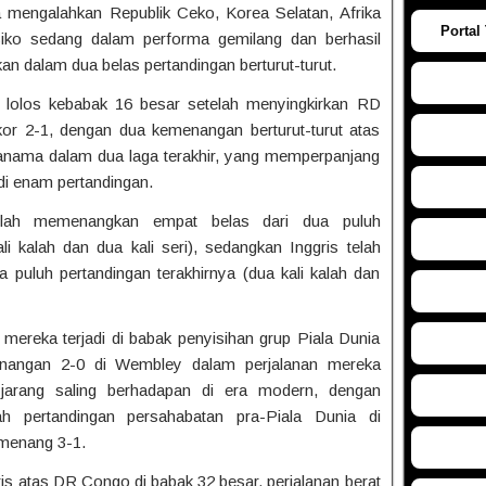
 mengalahkan Republik Ceko, Korea Selatan, Afrika
Portal
siko sedang dalam performa gemilang dan berhasil
an dalam dua belas pertandingan berturut-turut.
l lolos kebabak 16 besar setelah menyingkirkan RD
or 2-1, dengan dua kemenangan berturut-turut atas
nama dalam dua laga terakhir, yang memperpanjang
di enam pertandingan.
telah memenangkan empat belas dari dua puluh
li kalah dan dua kali seri), sedangkan Inggris telah
puluh pertandingan terakhirnya (dua kali kalah dan
mereka terjadi di babak penyisihan grup Piala Dunia
menangan 2-0 di Wembley dalam perjalanan mereka
 jarang saling berhadapan di era modern, dengan
ah pertandingan persahabatan pra-Piala Dunia di
 menang 3-1.
s atas DR Congo di babak 32 besar, perjalanan berat