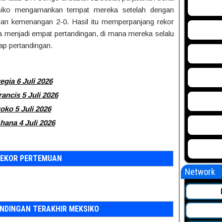
siko mengamankan tempat mereka setelah dengan
n kemenangan 2-0. Hasil itu memperpanjang rekor
a menjadi empat pertandingan, di mana mereka selalu
ap pertandingan.
egia 6 Juli 2026
ancis 5 Juli 2026
oko 5 Juli 2026
hana 4 Juli 2026
EKOR PERTEMUAN
Network
NDINGAN TERAKHIR MEKSIKO