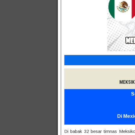
MEKSIKO
S
Di Mexi
Di babak 32 besar timnas Meksik