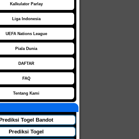
Kalkulator Parlay
Liga Indonesia
UEFA Nations League
Piala Dunia
DAFTAR
FAQ
Tentang Kami
Prediksi Togel Bandot
Prediksi Togel