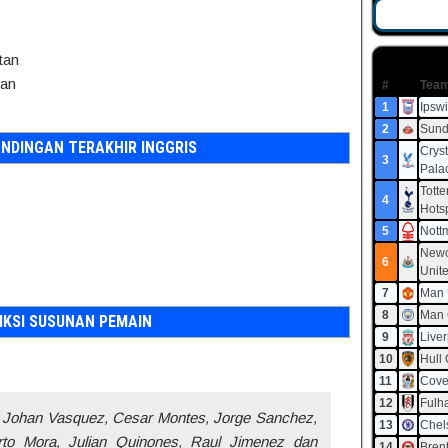
tan
tan
#
Tea
1
Ipsw
2
Sund
ANDINGAN TERAKHIR INGGRIS
Cryst
3
Pala
Tott
4
Hots
5
Nott
Newc
6
Unit
7
Man 
8
Man 
IKSI SUSUNAN PEMAIN
9
Liver
10
Hull 
11
Coven
12
Fulh
, Johan Vasquez, Cesar Montes, Jorge Sanchez,
13
Chel
erto Mora, Julian Quinones, Raul Jimenez dan
14
Brent