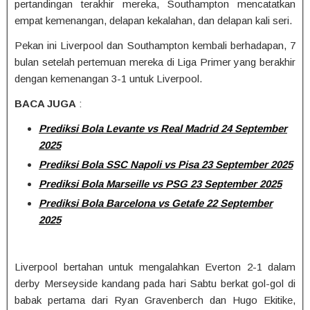
pertandingan terakhir mereka, Southampton mencatatkan
empat kemenangan, delapan kekalahan, dan delapan kali seri.
Pekan ini Liverpool dan Southampton kembali berhadapan, 7
bulan setelah pertemuan mereka di Liga Primer yang berakhir
dengan kemenangan 3-1 untuk Liverpool.
BACA JUGA
:
Prediksi Bola Levante vs Real Madrid 24 September
2025
Prediksi Bola SSC Napoli vs Pisa 23 September 2025
Prediksi Bola Marseille vs PSG 23 September 2025
Prediksi Bola Barcelona vs Getafe 22 September
2025
Liverpool bertahan untuk mengalahkan Everton 2-1 dalam
derby Merseyside kandang pada hari Sabtu berkat gol-gol di
babak pertama dari Ryan Gravenberch dan Hugo Ekitike,