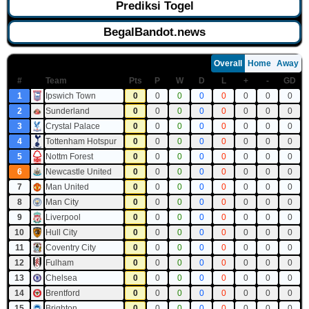
Prediksi Togel
BegalBandot.news
Overall
Home
Away
#
Team
Pts
P
W
D
L
+
-
GD
1
Ipswich Town
0
0
0
0
0
0
0
0
2
Sunderland
0
0
0
0
0
0
0
0
3
Crystal Palace
0
0
0
0
0
0
0
0
4
Tottenham Hotspur
0
0
0
0
0
0
0
0
5
Nottm Forest
0
0
0
0
0
0
0
0
6
Newcastle United
0
0
0
0
0
0
0
0
7
Man United
0
0
0
0
0
0
0
0
8
Man City
0
0
0
0
0
0
0
0
9
Liverpool
0
0
0
0
0
0
0
0
10
Hull City
0
0
0
0
0
0
0
0
11
Coventry City
0
0
0
0
0
0
0
0
12
Fulham
0
0
0
0
0
0
0
0
13
Chelsea
0
0
0
0
0
0
0
0
14
Brentford
0
0
0
0
0
0
0
0
15
Brighton
0
0
0
0
0
0
0
0