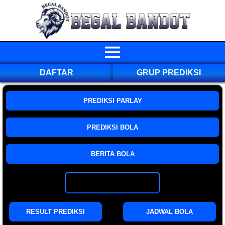
DAFTAR
GRUP PREDIKSI
PREDIKSI PARLAY
PREDIKSI BOLA
BERITA BOLA
GROUP PREDIKSI
RESULT PREDIKSI
JADWAL BOLA