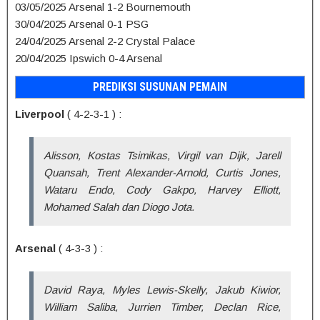
03/05/2025 Arsenal 1-2 Bournemouth
30/04/2025 Arsenal 0-1 PSG
24/04/2025 Arsenal 2-2 Crystal Palace
20/04/2025 Ipswich 0-4 Arsenal
PREDIKSI SUSUNAN PEMAIN
Liverpool
( 4-2-3-1 ) :
Alisson, Kostas Tsimikas, Virgil van Dijk, Jarell
Quansah, Trent Alexander-Arnold, Curtis Jones,
Wataru Endo, Cody Gakpo, Harvey Elliott,
Mohamed Salah dan Diogo Jota.
Arsenal
( 4-3-3 ) :
David Raya, Myles Lewis-Skelly, Jakub Kiwior,
William Saliba, Jurrien Timber, Declan Rice,