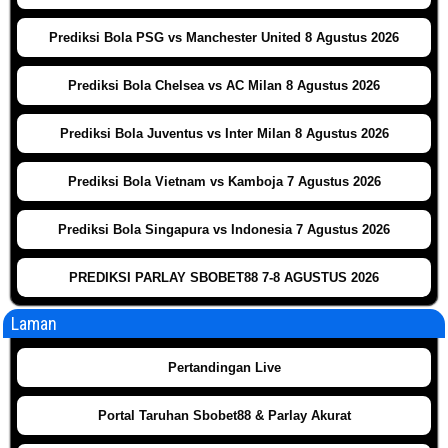
Prediksi Bola PSG vs Manchester United 8 Agustus 2026
Prediksi Bola Chelsea vs AC Milan 8 Agustus 2026
Prediksi Bola Juventus vs Inter Milan 8 Agustus 2026
Prediksi Bola Vietnam vs Kamboja 7 Agustus 2026
Prediksi Bola Singapura vs Indonesia 7 Agustus 2026
PREDIKSI PARLAY SBOBET88 7-8 AGUSTUS 2026
Laman
Pertandingan Live
Portal Taruhan Sbobet88 & Parlay Akurat