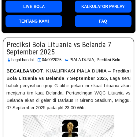
LIVE BOLA
KALKULATOR PARLAY
TENTANG KAMI
FAQ
Prediksi Bola Lituania vs Belanda 7
September 2025
begal bandot
04/09/2025
PIALA DUNIA
,
Prediksi Bola
BEGALBANDOT
,
KUALIFIKASI PIALA DUNIA
–
Prediksi
Bola Lituania vs Belanda 7 September 2025
, Laga seru
babak penyisihan grup G akhir pekan ini skuat Lituania akan
menjamu tim kuat Belanda, Pertandingan WQC Lituania vs
Belanda akan di gelar di Dariaus Ir Gireno Stadium, Minggu,
07 September 2025 pada pkl 23:00 Wib.