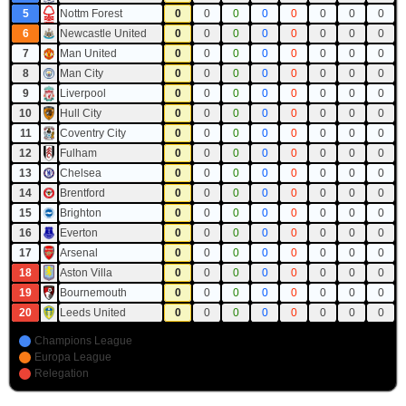
5
Nottm Forest
0
0
0
0
0
0
0
0
6
Newcastle United
0
0
0
0
0
0
0
0
7
Man United
0
0
0
0
0
0
0
0
8
Man City
0
0
0
0
0
0
0
0
9
Liverpool
0
0
0
0
0
0
0
0
10
Hull City
0
0
0
0
0
0
0
0
11
Coventry City
0
0
0
0
0
0
0
0
12
Fulham
0
0
0
0
0
0
0
0
13
Chelsea
0
0
0
0
0
0
0
0
14
Brentford
0
0
0
0
0
0
0
0
15
Brighton
0
0
0
0
0
0
0
0
16
Everton
0
0
0
0
0
0
0
0
17
Arsenal
0
0
0
0
0
0
0
0
18
Aston Villa
0
0
0
0
0
0
0
0
19
Bournemouth
0
0
0
0
0
0
0
0
20
Leeds United
0
0
0
0
0
0
0
0
Champions League
Europa League
Relegation