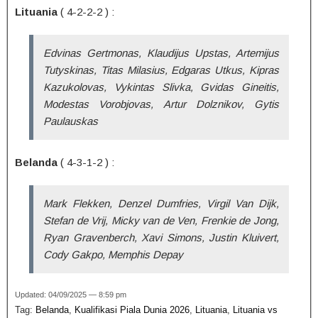
Lituania
( 4-2-2-2 ) :
Edvinas Gertmonas, Klaudijus Upstas, Artemijus
Tutyskinas, Titas Milasius, Edgaras Utkus, Kipras
Kazukolovas, Vykintas Slivka, Gvidas Gineitis,
Modestas Vorobjovas, Artur Dolznikov, Gytis
Paulauskas
Belanda
( 4-3-1-2 ) :
Mark Flekken, Denzel Dumfries, Virgil Van Dijk,
Stefan de Vrij, Micky van de Ven, Frenkie de Jong,
Ryan Gravenberch, Xavi Simons, Justin Kluivert,
Cody Gakpo, Memphis Depay
Updated: 04/09/2025 — 8:59 pm
Tag:
Belanda
,
Kualifikasi Piala Dunia 2026
,
Lituania
,
Lituania vs