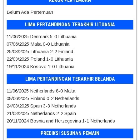
REKOR PERTEMUAN
Belum Ada Pertemuan
LIMA PERTANDINGAN TERAKHIR LITUANIA
11/06/2025 Denmark 5-0 Lithuania
07/06/2025 Malta 0-0 Lithuania
25/03/2025 Lithuania 2-2 Finland
22/03/2025 Poland 1-0 Lithuania
19/11/2024 Kosovo 1-0 Lithuania
LIMA PERTANDINGAN TERAKHIR BELANDA
11/06/2025 Netherlands 8-0 Malta
08/06/2025 Finland 0-2 Netherlands
24/03/2025 Spain 3-3 Netherlands
21/03/2025 Netherlands 2-2 Spain
20/11/2024 Bosnia and Herzegovina 1-1 Netherlands
PREDIKSI SUSUNAN PEMAIN