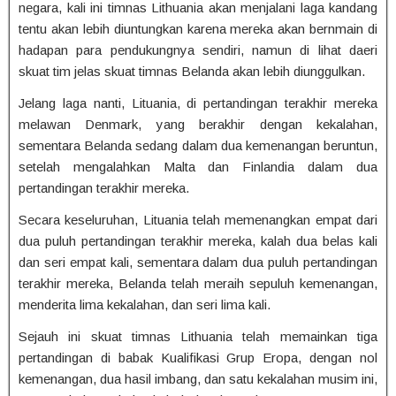
negara, kali ini timnas Lithuania akan menjalani laga kandang
tentu akan lebih diuntungkan karena mereka akan bernmain di
hadapan para pendukungnya sendiri, namun di lihat daeri
skuat tim jelas skuat timnas Belanda akan lebih diunggulkan.
Jelang laga nanti, Lituania, di pertandingan terakhir mereka
melawan Denmark, yang berakhir dengan kekalahan,
sementara Belanda sedang dalam dua kemenangan beruntun,
setelah mengalahkan Malta dan Finlandia dalam dua
pertandingan terakhir mereka.
Secara keseluruhan, Lituania telah memenangkan empat dari
dua puluh pertandingan terakhir mereka, kalah dua belas kali
dan seri empat kali, sementara dalam dua puluh pertandingan
terakhir mereka, Belanda telah meraih sepuluh kemenangan,
menderita lima kekalahan, dan seri lima kali.
Sejauh ini skuat timnas Lithuania telah memainkan tiga
pertandingan di babak Kualifikasi Grup Eropa, dengan nol
kemenangan, dua hasil imbang, dan satu kekalahan musim ini,