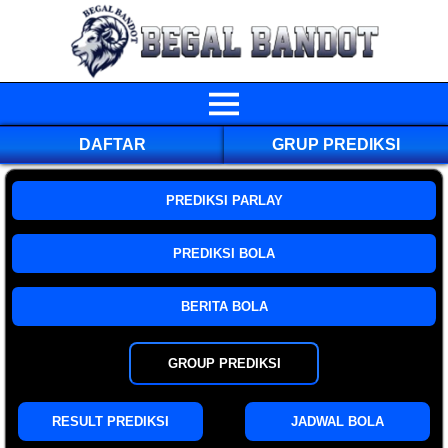
DAFTAR
GRUP PREDIKSI
PREDIKSI PARLAY
PREDIKSI BOLA
BERITA BOLA
GROUP PREDIKSI
RESULT PREDIKSI
JADWAL BOLA