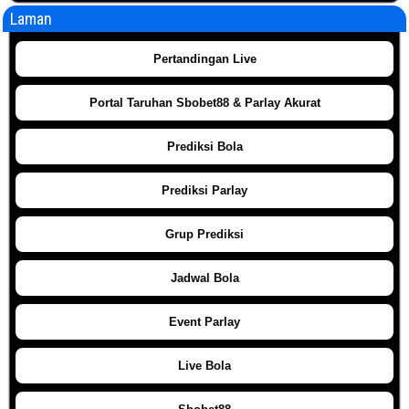
Laman
Pertandingan Live
Portal Taruhan Sbobet88 & Parlay Akurat
Prediksi Bola
Prediksi Parlay
Grup Prediksi
Jadwal Bola
Event Parlay
Live Bola