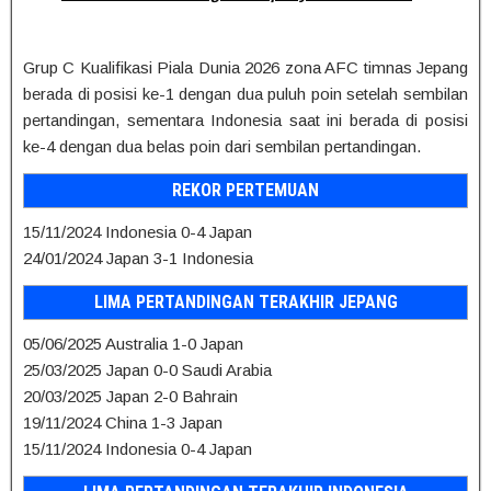
Grup C Kualifikasi Piala Dunia 2026 zona AFC timnas Jepang
berada di posisi ke-1 dengan dua puluh poin setelah sembilan
pertandingan, sementara Indonesia saat ini berada di posisi
ke-4 dengan dua belas poin dari sembilan pertandingan.
REKOR PERTEMUAN
15/11/2024 Indonesia 0-4 Japan
24/01/2024 Japan 3-1 Indonesia
LIMA PERTANDINGAN TERAKHIR JEPANG
05/06/2025 Australia 1-0 Japan
25/03/2025 Japan 0-0 Saudi Arabia
20/03/2025 Japan 2-0 Bahrain
19/11/2024 China 1-3 Japan
15/11/2024 Indonesia 0-4 Japan