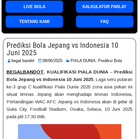
LIVE BOLA
KALKULATOR PARLAY
TENTANG KAMI
FAQ
Prediksi Bola Jepang vs Indonesia 10
Juni 2025
begal bandot
08/06/2025
PIALA DUNIA
,
Prediksi Bola
BEGALBANDOT
,
KUALIFIKASI PIALA DUNIA
–
Prediksi
Bola Jepang vs Indonesia 10 Juni 2025
, Laga seru putaran
ke-3 grup C kualifikasi Piala Dunia 2026 zona asia pekan ini
skuat timnas Jepang akan menghadapi timnas Indonesia,
Pertandingan WAC AFC Jepang vs Indonesia akan di gelar di
Suita City Football Stadium, Osaka, Selasa, 10 Juni 2025
pada pkl 17:30 Wib.