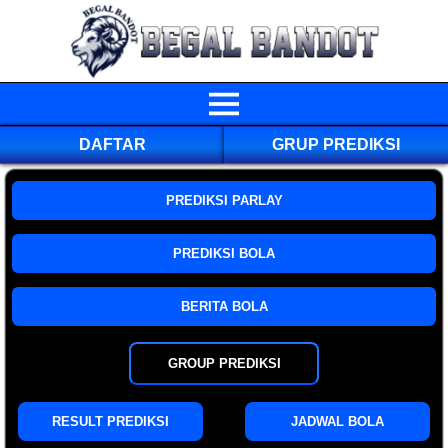
DAFTAR
GRUP PREDIKSI
PREDIKSI PARLAY
PREDIKSI BOLA
BERITA BOLA
GROUP PREDIKSI
RESULT PREDIKSI
JADWAL BOLA