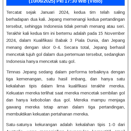
(10/06/2025) Pkl 17:30 Wib (Vidio)
Tercatat sejak Januari 2024, kedua tim telah saling
berhadapan dua kali. Jepang memenangi kedua pertandingan
tersebut, sehingga Indonesia tidak pernah menang atau seri.
Terakhir kali kedua tim ini bertemu adalah pada 15 November
2024, dalam Kualifikasi Babak 3 Piala Dunia, dan Jepang
menang dengan skor 0-4. Secara total, Jepang berhasil
mencetak tujuh gol dalam dua pertemuan tersebut, sedangkan
Indonesia hanya mencetak satu gol.
Timnas Jepang sedang dalam performa terbaiknya dengan
tiga kemenangan, satu hasil imbang, dan hanya satu
kekalahan tipis dalam lima kualifikasi terakhir mereka.
Kekuatan mereka terlihat saat mereka mencetak sembilan gol
dan hanya kebobolan dua gol. Mereka mampu menjaga
gawang mereka tetap aman dalam tiga pertandingan,
membuktikan kekuatan pertahanan mereka.
Satu-satunya kekurangan adalah kekalahan tipis 1-0 dari