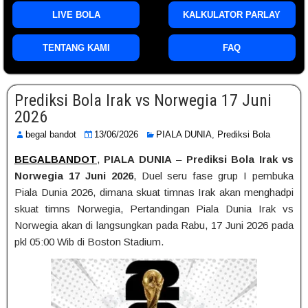
LIVE BOLA
KALKULATOR PARLAY
TENTANG KAMI
FAQ
Prediksi Bola Irak vs Norwegia 17 Juni
2026
begal bandot
13/06/2026
PIALA DUNIA
,
Prediksi Bola
BEGALBANDOT
,
PIALA DUNIA
–
Prediksi Bola Irak vs
Norwegia 17 Juni 2026
, Duel seru fase grup I pembuka
Piala Dunia 2026, dimana skuat timnas Irak akan menghadpi
skuat timns Norwegia, Pertandingan Piala Dunia Irak vs
Norwegia akan di langsungkan pada Rabu, 17 Juni 2026 pada
pkl 05:00 Wib di Boston Stadium.