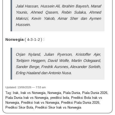
Jalal Hassan, Hussein Ali, Ibrahim Bayesh, Manaf
Younis, Ahmed Qasem, Rebin Sulaka, Ahmed
Maknzi, Kevin Yakob, Aimar Sher dan Aymen
Hussein.
Norwegia
( 4-3-1-2 ) :
Orjan Nyland, Julian Ryerson, Kristoffer Ajer,
Torbjorn Heggem, David Wolfe, Martin Odegaard,
Sander Berge, Fredrik Aursnes, Alexander Sorloth,
Erling Haaland dan Antonio Nusa.
Updated: 13/06/2026 — 7:53 am
Tag:
Irak
,
Irak vs Norwegia
,
Norwegia
,
Piala Dunia
,
Piala Dunia 2026
,
Piala Dunia Irak vs Norwegia
,
prediksi bola
,
Prediksi Bola Irak vs
Norwegia
,
Prediksi Irak vs Norwegia
,
Prediksi Piala Dunia 2026
,
Prediksi Skor Bola
,
Prediksi Skor Irak vs Norwegia