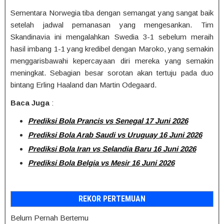
Sementara Norwegia tiba dengan semangat yang sangat baik
setelah jadwal pemanasan yang mengesankan. Tim
Skandinavia ini mengalahkan Swedia 3-1 sebelum meraih
hasil imbang 1-1 yang kredibel dengan Maroko, yang semakin
menggarisbawahi kepercayaan diri mereka yang semakin
meningkat. Sebagian besar sorotan akan tertuju pada duo
bintang Erling Haaland dan Martin Odegaard.
Baca Juga
:
Prediksi Bola Prancis vs Senegal 17 Juni 2026
Prediksi Bola Arab Saudi vs Uruguay 16 Juni 2026
Prediksi Bola Iran vs Selandia Baru 16 Juni 2026
Prediksi Bola Belgia vs Mesir 16 Juni 2026
REKOR PERTEMUAN
Belum Pernah Bertemu