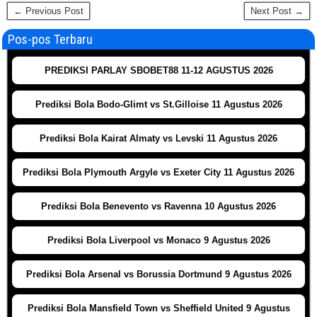
← Previous Post
Next Post →
Pos-pos Terbaru
PREDIKSI PARLAY SBOBET88 11-12 AGUSTUS 2026
Prediksi Bola Bodo-Glimt vs St.Gilloise 11 Agustus 2026
Prediksi Bola Kairat Almaty vs Levski 11 Agustus 2026
Prediksi Bola Plymouth Argyle vs Exeter City 11 Agustus 2026
Prediksi Bola Benevento vs Ravenna 10 Agustus 2026
Prediksi Bola Liverpool vs Monaco 9 Agustus 2026
Prediksi Bola Arsenal vs Borussia Dortmund 9 Agustus 2026
Prediksi Bola Mansfield Town vs Sheffield United 9 Agustus