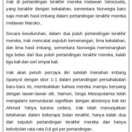
Irak di pertandingan terakhir mereka melawan Venezuela,
yang berakhir dengan kekalahan, sementara Norwegia baru
saja meraih hasil imbang dalam pertandingan terakhir mereka
melawan Maroko.
Secara keseluruhan, dalam dua puluh pertandingan terakhir
mereka, Irak mencatat sepuluh kemenangan, lima kekalahan,
dan lima hasil imbang, sementara Norwegia memenangkan
tiga belas dari dua puluh pertandingan terakhir mereka, kalah
tiga kali dan seri empat kali.
Irak akan penuh percaya diri setelah menahan imbang
Spanyol dengan skor 1-1 dalam pertandingan persahabatan
baru-baru ini, membuktikan bahwa mereka mampu bersaing
dengan lawan-lawan elit. Namun, Singa Mesopotamia telah
mengalami kemunduran signifikan dengan absennya bek kiri
Ahmed Yahya karena cedera. Irak telah menunjukkan
ketahanan dalam beberapa bulan terakhir, hanya kalah dua
dari sepuluh pertandingan terakhir mereka dan hanya
kebobolan rata-rata 0,8 gol per pertandingan.