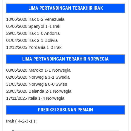
LIMA PERTANDINGAN TERAKHIR IRAK
10/06/2026 Irak 0-2 Venezuela
05/06/2026 Spanyol 1-1 Irak
29/05/2026 Irak 1-0 Andorra
01/04/2026 Irak 2-1 Bolivia
12/12/2025 Yordania 1-0 Irak
LIMA PERTANDINGAN TERAKHIR NORWEGIA
08/06/2026 Maroko 1-1 Norwegia
02/06/2026 Norwegia 3-1 Swedia
31/03/2026 Norwegia 0-0 Swiss
28/03/2026 Belanda 2-1 Norwegia
17/11/2025 Italia 1-4 Norwegia
PREDIKSI SUSUNAN PEMAIN
Irak
( 4-2-3-1 ) :