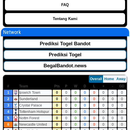
FAQ
Tentang Kami
Network
Prediksi Togel Bandot
Prediksi Togel
BegalBandot.news
Overall
Home
Away
#
Team
Pts
P
W
D
L
+
-
GD
1
Ipswich Town
0
0
0
0
0
0
0
0
2
Sunderland
0
0
0
0
0
0
0
0
3
Crystal Palace
0
0
0
0
0
0
0
0
4
Tottenham Hotspur
0
0
0
0
0
0
0
0
5
Nottm Forest
0
0
0
0
0
0
0
0
6
Newcastle United
0
0
0
0
0
0
0
0