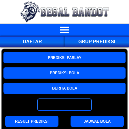
DAFTAR
GRUP PREDIKSI
PREDIKSI PARLAY
PREDIKSI BOLA
BERITA BOLA
GROUP PREDIKSI
RESULT PREDIKSI
JADWAL BOLA