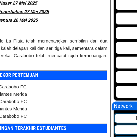
 Nassr 27 Mei 2025
Fenerbahce 27 Mei 2025
ventus 26 Mei 2025
 de La Plata telah memenangkan sembilan dari dua
kalah delapan kali dan seri tiga kali, sementara dalam
mereka, Carabobo telah mencatat tujuh kemenangan,
EKOR PERTEMUAN
3 Carabobo FC
iantes Merida
0 Carabobo FC
Network
iantes Merida
1 Carabobo FC
INGAN TERAKHIR ESTUDIANTES