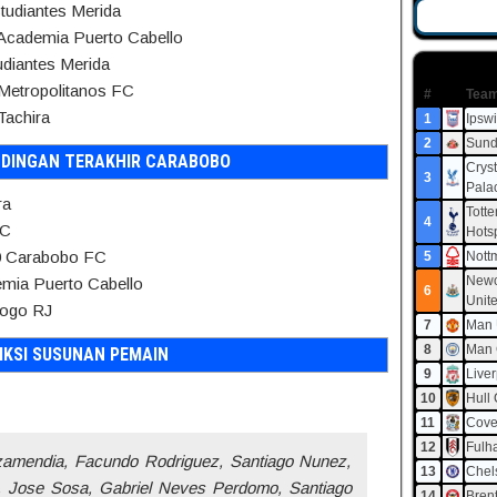
tudiantes Merida
 Academia Puerto Cabello
diantes Merida
 Metropolitanos FC
#
Tea
Tachira
1
Ipsw
2
Sund
NDINGAN TERAKHIR CARABOBO
Cryst
3
Pala
ra
Tott
4
FC
Hots
-0 Carabobo FC
5
Nott
Newc
mia Puerto Cabello
6
Unit
fogo RJ
7
Man 
8
Man 
IKSI SUSUNAN PEMAIN
9
Liver
10
Hull 
11
Coven
12
Fulh
rzamendia, Facundo Rodriguez, Santiago Nunez,
13
Chel
a, Jose Sosa, Gabriel Neves Perdomo, Santiago
14
Brent