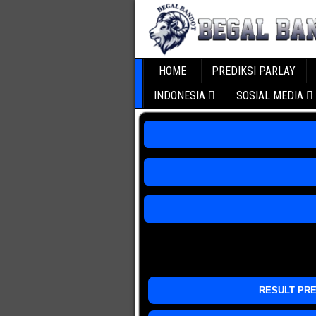
HOME
PREDIKSI PARLAY
INDONESIA
SOSIAL MEDIA
RESULT PRE