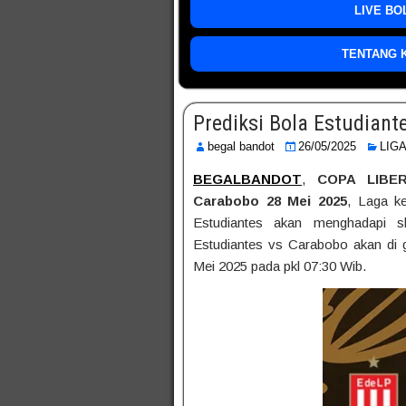
LIVE BO
TENTANG 
Prediksi Bola Estudiant
begal bandot
26/05/2025
LIG
BEGALBANDOT
,
COPA LIBE
Carabobo 28 Mei 2025
, Laga k
Estudiantes akan menghadapi s
Estudiantes vs Carabobo akan di g
Mei 2025 pada pkl 07:30 Wib.