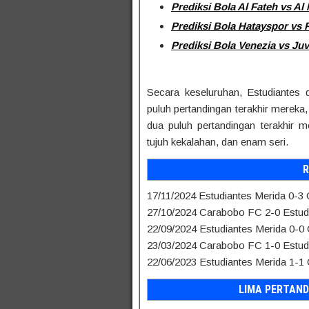
Prediksi Bola Al Fateh vs Al
Prediksi Bola Hatayspor vs 
Prediksi Bola Venezia vs Ju
Secara keseluruhan, Estudiantes
puluh pertandingan terakhir mereka, 
dua puluh pertandingan terakhir 
tujuh kekalahan, dan enam seri.
R
17/11/2024 Estudiantes Merida 0-
27/10/2024 Carabobo FC 2-0 Estud
22/09/2024 Estudiantes Merida 0-
23/03/2024 Carabobo FC 1-0 Estud
22/06/2023 Estudiantes Merida 1-
LIMA PERTAND