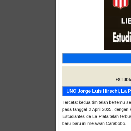
ESTUDI
UNO Jorge Luis Hirschi, La Pl
Tercatat kedua tim telah bertemu se
pada tanggal 2 April 2025, dengan 
Estudiantes de La Plata telah terb
baru-baru ini melawan Carabobo.