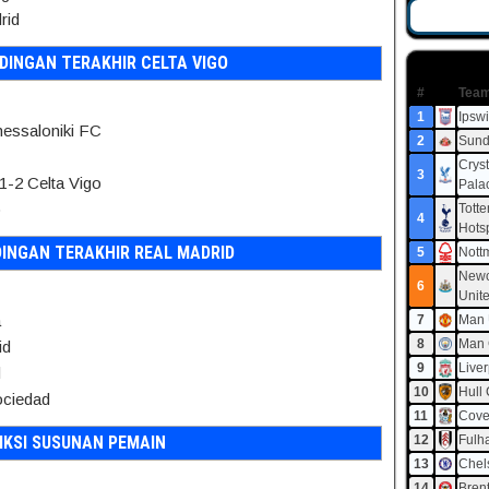
rid
DINGAN TERAKHIR CELTA VIGO
#
Tea
1
Ipsw
hessaloniki FC
2
Sund
Cryst
3
1-2 Celta Vigo
Pala
o
Tott
4
Hots
INGAN TERAKHIR REAL MADRID
5
Nott
Newc
6
Unit
a
7
Man 
8
Man 
id
9
Liver
d
10
Hull 
ociedad
11
Coven
IKSI SUSUNAN PEMAIN
12
Fulh
13
Chel
14
Brent