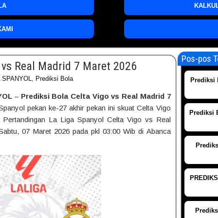
LA
KALKU
KAMI
Pos-pos T
o vs Real Madrid 7 Maret 2026
A SPANYOL
,
Prediksi Bola
Prediksi
YOL
–
Prediksi Bola Celta Vigo vs Real Madrid 7
 Spanyol pekan ke-27 akhir pekan ini skuat Celta Vigo
Prediksi 
 Pertandingan La Liga Spanyol Celta Vigo vs Real
Sabtu, 07 Maret 2026 pada pkl 03:00 Wib di Abanca
Prediks
PREDIKS
Prediks