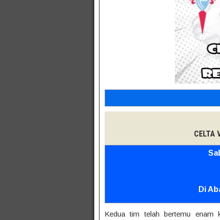
CELTA V
Sa
Di Ab
Kedua tim telah bertemu enam ka