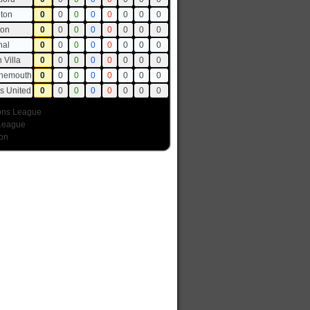
hton
0
0
0
0
0
0
0
0
ton
0
0
0
0
0
0
0
0
nal
0
0
0
0
0
0
0
0
 Villa
0
0
0
0
0
0
0
0
nemouth
0
0
0
0
0
0
0
0
s United
0
0
0
0
0
0
0
0
ns League
League
on