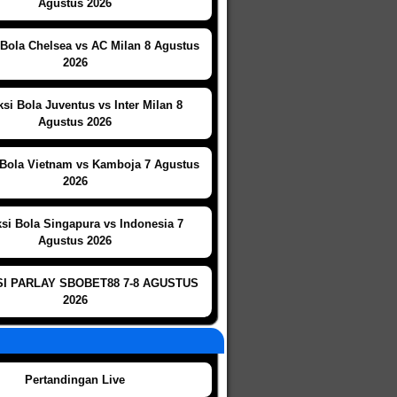
Agustus 2026
 Bola Chelsea vs AC Milan 8 Agustus
2026
ksi Bola Juventus vs Inter Milan 8
Agustus 2026
 Bola Vietnam vs Kamboja 7 Agustus
2026
ksi Bola Singapura vs Indonesia 7
Agustus 2026
I PARLAY SBOBET88 7-8 AGUSTUS
2026
Pertandingan Live