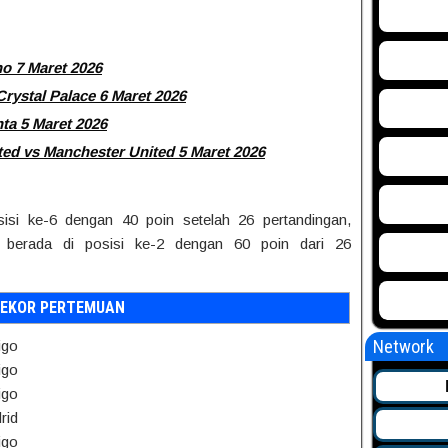
no 7 Maret 2026
Crystal Palace 6 Maret 2026
nta 5 Maret 2026
ted vs Manchester United 5 Maret 2026
sisi ke-6 dengan 40 poin setelah 26 pertandingan,
 berada di posisi ke-2 dengan 60 poin dari 26
EKOR PERTEMUAN
Network
igo
igo
igo
rid
igo