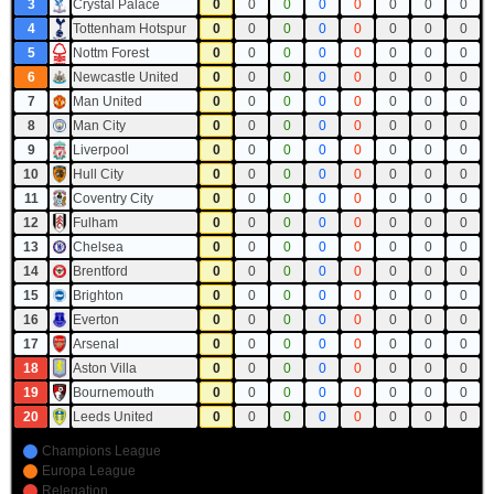
3
Crystal Palace
0
0
0
0
0
0
0
0
4
Tottenham Hotspur
0
0
0
0
0
0
0
0
5
Nottm Forest
0
0
0
0
0
0
0
0
6
Newcastle United
0
0
0
0
0
0
0
0
7
Man United
0
0
0
0
0
0
0
0
8
Man City
0
0
0
0
0
0
0
0
9
Liverpool
0
0
0
0
0
0
0
0
10
Hull City
0
0
0
0
0
0
0
0
11
Coventry City
0
0
0
0
0
0
0
0
12
Fulham
0
0
0
0
0
0
0
0
13
Chelsea
0
0
0
0
0
0
0
0
14
Brentford
0
0
0
0
0
0
0
0
15
Brighton
0
0
0
0
0
0
0
0
16
Everton
0
0
0
0
0
0
0
0
17
Arsenal
0
0
0
0
0
0
0
0
18
Aston Villa
0
0
0
0
0
0
0
0
19
Bournemouth
0
0
0
0
0
0
0
0
20
Leeds United
0
0
0
0
0
0
0
0
Champions League
Europa League
Relegation