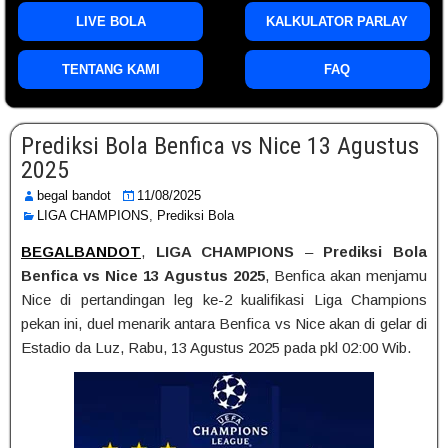
LIVE BOLA
KALKULATOR PARLAY
TENTANG KAMI
FAQ
Prediksi Bola Benfica vs Nice 13 Agustus
2025
begal bandot
11/08/2025
LIGA CHAMPIONS
,
Prediksi Bola
BEGALBANDOT
,
LIGA CHAMPIONS
–
Prediksi Bola
Benfica vs Nice 13 Agustus 2025
, Benfica akan menjamu
Nice di pertandingan leg ke-2 kualifikasi Liga Champions
pekan ini, duel menarik antara Benfica vs Nice akan di gelar di
Estadio da Luz, Rabu, 13 Agustus 2025 pada pkl 02:00 Wib.