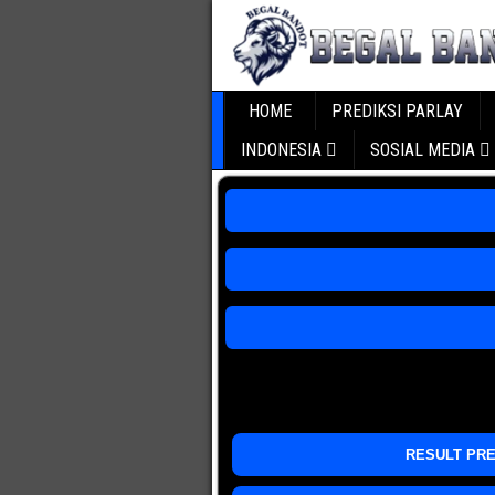
HOME
PREDIKSI PARLAY
INDONESIA
SOSIAL MEDIA
RESULT PRE