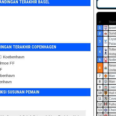
ANDINGAN TERAKHIR BASEL
#
Tea
1
Ipsw
2
Sund
Cryst
3
Pala
DINGAN TERAKHIR COPENHAGEN
Tott
4
Hots
FC Koebenhavn
5
Nott
almoe FF
Newc
6
GF
Unit
ebenhavn
7
Man 
benhavn
8
Man 
9
Liver
IKSI SUSUNAN PEMAIN
10
Hull 
11
Coven
12
Fulh
13
Chel
14
Brent