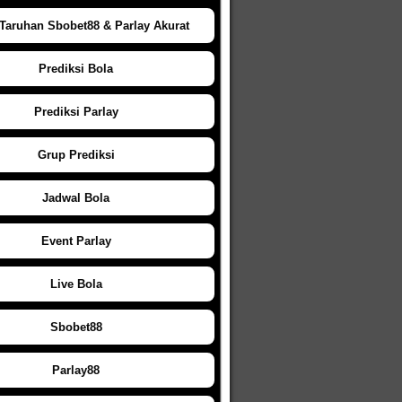
 Taruhan Sbobet88 & Parlay Akurat
Prediksi Bola
Prediksi Parlay
Grup Prediksi
Jadwal Bola
Event Parlay
Live Bola
Sbobet88
Parlay88