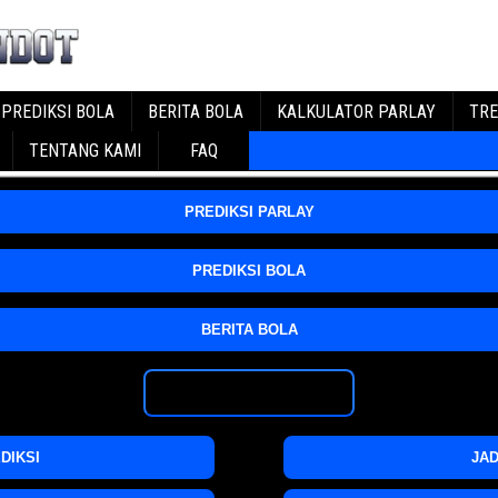
PREDIKSI BOLA
BERITA BOLA
KALKULATOR PARLAY
TRE
TENTANG KAMI
FAQ
PREDIKSI PARLAY
PREDIKSI BOLA
BERITA BOLA
GROUP PREDIKSI
DIKSI
JA