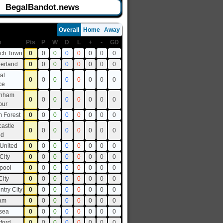
BegalBandot.news
Overall
Home
Away
m
Pts
P
W
D
L
+
-
GD
ich Town
0
0
0
0
0
0
0
0
erland
0
0
0
0
0
0
0
0
al
0
0
0
0
0
0
0
0
ce
enham
0
0
0
0
0
0
0
0
pur
m Forest
0
0
0
0
0
0
0
0
astle
0
0
0
0
0
0
0
0
ed
United
0
0
0
0
0
0
0
0
City
0
0
0
0
0
0
0
0
pool
0
0
0
0
0
0
0
0
City
0
0
0
0
0
0
0
0
try City
0
0
0
0
0
0
0
0
am
0
0
0
0
0
0
0
0
sea
0
0
0
0
0
0
0
0
ford
0
0
0
0
0
0
0
0