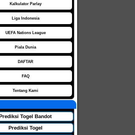
Kalkulator Parlay
Liga Indonesia
UEFA Nations League
Piala Dunia
DAFTAR
FAQ
Tentang Kami
Prediksi Togel Bandot
Prediksi Togel