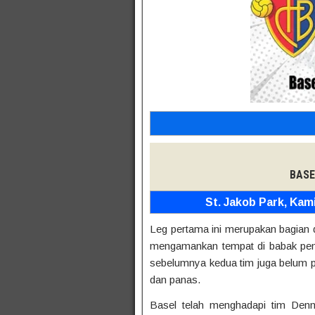
BASE
St. Jakob Park, Kami
Leg pertama ini merupakan bagian 
mengamankan tempat di babak penyi
sebelumnya kedua tim juga belum p
dan panas.
Basel telah menghadapi tim Denm