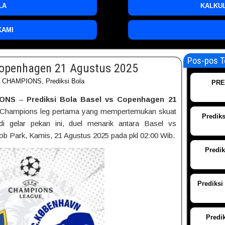
LA
KALKU
KAMI
Pos-pos T
 Copenhagen 21 Agustus 2025
A CHAMPIONS
,
Prediksi Bola
PRE
IONS
–
Prediksi Bola Basel vs Copenhagen 21
ga Champions leg pertama yang mempertemukan skuat
Prediks
i gelar pekan ini, duel menarik antara Basel vs
kob Park, Kamis, 21 Agustus 2025 pada pkl 02:00 Wib.
Predik
Prediksi
Predi