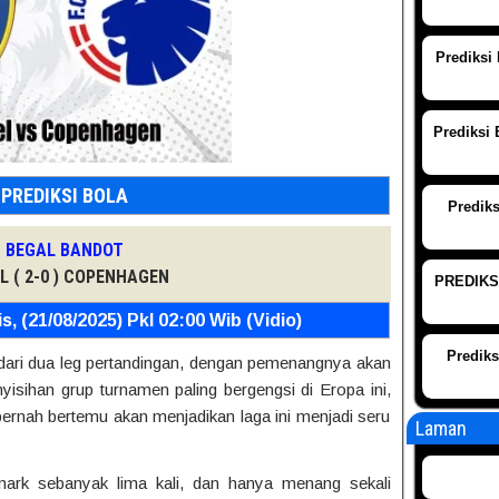
Prediksi
Prediksi 
PREDIKSI BOLA
Prediks
BEGAL BANDOT
L ( 2-0 ) COPENHAGEN
PREDIKS
s, (21/08/2025) Pkl 02:00 Wib (Vidio)
Prediks
dari dua leg pertandingan, dengan pemenangnya akan
sihan grup turnamen paling bergengsi di Eropa ini,
ernah bertemu akan menjadikan laga ini menjadi seru
Laman
ark sebanyak lima kali, dan hanya menang sekali