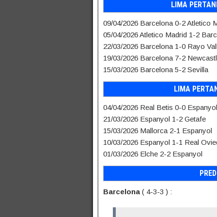
LIMA PERTAN
09/04/2026 Barcelona 0-2 Atletico 
05/04/2026 Atletico Madrid 1-2 Bar
22/03/2026 Barcelona 1-0 Rayo Va
19/03/2026 Barcelona 7-2 Newcastl
15/03/2026 Barcelona 5-2 Sevilla
LIMA PERTA
04/04/2026 Real Betis 0-0 Espanyo
21/03/2026 Espanyol 1-2 Getafe
15/03/2026 Mallorca 2-1 Espanyol
10/03/2026 Espanyol 1-1 Real Ovi
01/03/2026 Elche 2-2 Espanyol
PRED
Barcelona
( 4-3-3 ) :