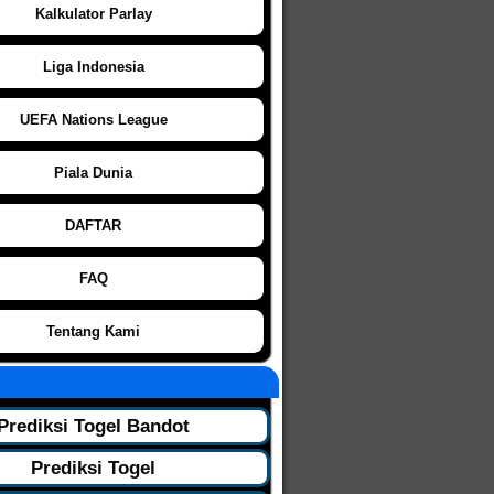
Kalkulator Parlay
Liga Indonesia
UEFA Nations League
Piala Dunia
DAFTAR
FAQ
Tentang Kami
Prediksi Togel Bandot
Prediksi Togel