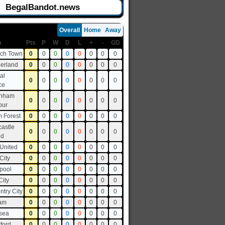
BegalBandot.news
Overall
Home
Away
m
Pts
P
W
D
L
+
-
GD
ich Town
0
0
0
0
0
0
0
0
erland
0
0
0
0
0
0
0
0
al
0
0
0
0
0
0
0
0
ce
enham
0
0
0
0
0
0
0
0
pur
m Forest
0
0
0
0
0
0
0
0
astle
0
0
0
0
0
0
0
0
ed
United
0
0
0
0
0
0
0
0
City
0
0
0
0
0
0
0
0
pool
0
0
0
0
0
0
0
0
City
0
0
0
0
0
0
0
0
try City
0
0
0
0
0
0
0
0
am
0
0
0
0
0
0
0
0
sea
0
0
0
0
0
0
0
0
ford
0
0
0
0
0
0
0
0