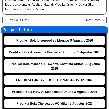
Bola Barcelona vs Atletico Madrid
,
Prediksi Skor
,
Prediksi Skor
Barcelona vs Atletico Madrid
← Previous Post
Next Post →
Pos-pos Terbaru
Prediksi Bola Liverpool vs Monaco 9 Agustus 2026
Prediksi Bola Arsenal vs Borussia Dortmund 9 Agustus 2026
Prediksi Bola Mansfield Town vs Sheffield United 9 Agustus
2026
PREDIKSI PARLAY SBOBET88 9-10 AGUSTUS 2026
Prediksi Bola PSG vs Manchester United 8 Agustus 2026
Prediksi Bola Chelsea vs AC Milan 8 Agustus 2026