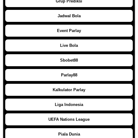
Grup Prediksi
Jadwal Bola
Event Parlay
Live Bola
Sbobet88
Parlay88
Kalkulator Parlay
Liga Indonesia
UEFA Nations League
Piala Dunia