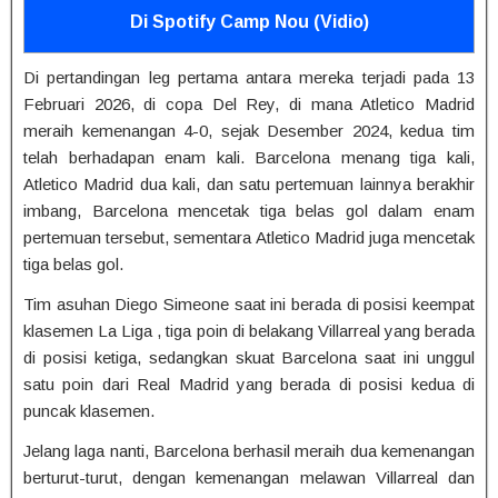
Di Spotify Camp Nou (Vidio)
Di pertandingan leg pertama antara mereka terjadi pada 13
Februari 2026, di copa Del Rey, di mana Atletico Madrid
meraih kemenangan 4-0, sejak Desember 2024, kedua tim
telah berhadapan enam kali. Barcelona menang tiga kali,
Atletico Madrid dua kali, dan satu pertemuan lainnya berakhir
imbang, Barcelona mencetak tiga belas gol dalam enam
pertemuan tersebut, sementara Atletico Madrid juga mencetak
tiga belas gol.
Tim asuhan Diego Simeone saat ini berada di posisi keempat
klasemen La Liga , tiga poin di belakang Villarreal yang berada
di posisi ketiga, sedangkan skuat Barcelona saat ini unggul
satu poin dari Real Madrid yang berada di posisi kedua di
puncak klasemen.
Jelang laga nanti, Barcelona berhasil meraih dua kemenangan
berturut-turut, dengan kemenangan melawan Villarreal dan