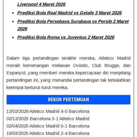
Liverpool 4 Maret 2026
Prediksi Bola Real Madrid vs Getafe 3 Maret 2026
Prediksi Bola Persebaya Surabaya vs Persib 2 Maret
2026
Prediksi Bola Roma vs Juventus 2 Maret 2026
Dalam tiga pertandingan terakhir mereka, Atletico Madrid
meraih kemenangan melawan Oviedo, Club Brugge, dan
Espanyol, yang memberi mereka kepercayaan diri menjelang
pertandingan ini, yang menandai pertandingan tak terkalahkan
keempat berturut-turut mereka.
REKOR PERTEMUAN
12/02/2026 Atletico Madrid 4-0 Barcelona
02/12/2025 Barcelona 3-1 Atletico Madrid
02/04/2025 Atletico Madrid 0-1 Barcelona
16/03/2025 Atletico Madrid 2-4 Barcelona