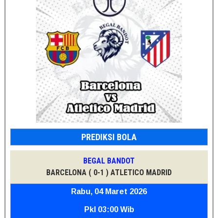
PREDIKSI BOLA
BEGAL BANDOT
BARCELONA ( 0-1 ) ATLETICO MADRID
Rabu, 04 Maret 2026
Pkl 03:00 Wib