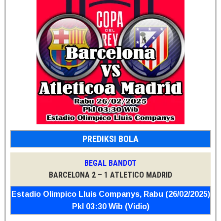
PREDIKSI BOLA
BEGAL BANDOT
BARCELONA 2 – 1 ATLETICO MADRID
Estadio Olimpico Lluis Companys, Rabu (26/02/2025)
Pkl 03:30 Wib (Vidio)