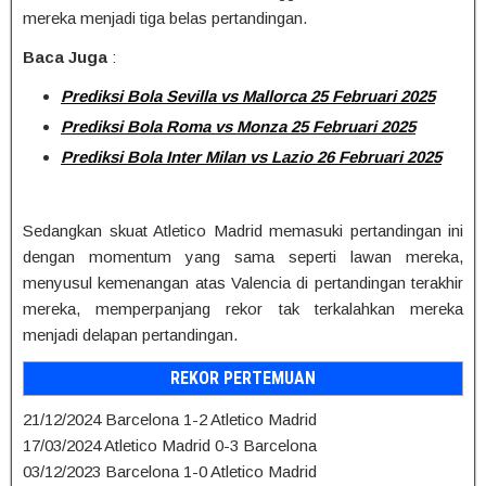
mereka menjadi tiga belas pertandingan.
Baca Juga
:
Prediksi Bola Sevilla vs Mallorca 25 Februari 2025
Prediksi Bola Roma vs Monza 25 Februari 2025
Prediksi Bola Inter Milan vs Lazio 26 Februari 2025
Sedangkan skuat Atletico Madrid memasuki pertandingan ini
dengan momentum yang sama seperti lawan mereka,
menyusul kemenangan atas Valencia di pertandingan terakhir
mereka, memperpanjang rekor tak terkalahkan mereka
menjadi delapan pertandingan.
REKOR PERTEMUAN
21/12/2024 Barcelona 1-2 Atletico Madrid
17/03/2024 Atletico Madrid 0-3 Barcelona
03/12/2023 Barcelona 1-0 Atletico Madrid