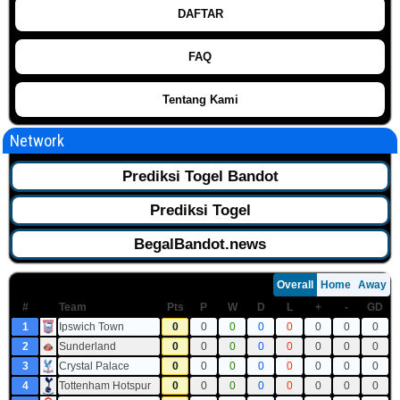
DAFTAR
FAQ
Tentang Kami
Network
Prediksi Togel Bandot
Prediksi Togel
BegalBandot.news
Overall
Home
Away
#
Team
Pts
P
W
D
L
+
-
GD
1
Ipswich Town
0
0
0
0
0
0
0
0
2
Sunderland
0
0
0
0
0
0
0
0
3
Crystal Palace
0
0
0
0
0
0
0
0
4
Tottenham Hotspur
0
0
0
0
0
0
0
0