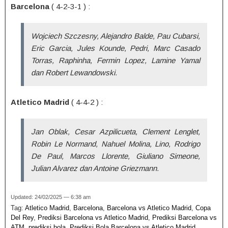
Barcelona
( 4-2-3-1 ) :
Wojciech Szczesny, Alejandro Balde, Pau Cubarsi,
Eric Garcia, Jules Kounde, Pedri, Marc Casado
Torras, Raphinha, Fermin Lopez, Lamine Yamal
dan Robert Lewandowski.
Atletico Madrid
( 4-4-2 ) :
Jan Oblak, Cesar Azpilicueta, Clement Lenglet,
Robin Le Normand, Nahuel Molina, Lino, Rodrigo
De Paul, Marcos Llorente, Giuliano Simeone,
Julian Alvarez dan Antoine Griezmann.
Updated: 24/02/2025 — 6:38 am
Tag:
Atletico Madrid
,
Barcelona
,
Barcelona vs Atletico Madrid
,
Copa
Del Rey
,
Prediksi Barcelona vs Atletico Madrid
,
Prediksi Barcelona vs
ATM
,
prediksi bola
,
Prediksi Bola Barcelona vs Atletico Madrid
,