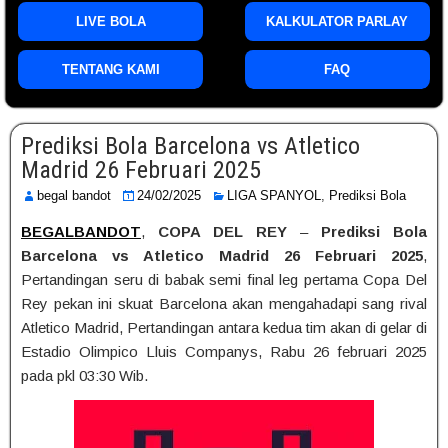
LIVE BOLA
KALKULATOR PARLAY
TENTANG KAMI
FAQ
Prediksi Bola Barcelona vs Atletico
Madrid 26 Februari 2025
begal bandot
24/02/2025
LIGA SPANYOL
,
Prediksi Bola
BEGALBANDOT
,
COPA DEL REY
–
Prediksi Bola
Barcelona vs Atletico Madrid 26 Februari 2025
,
Pertandingan seru di babak semi final leg pertama Copa Del
Rey pekan ini skuat Barcelona akan mengahadapi sang rival
Atletico Madrid, Pertandingan antara kedua tim akan di gelar di
Estadio Olimpico Lluis Companys, Rabu 26 februari 2025
pada pkl 03:30 Wib.