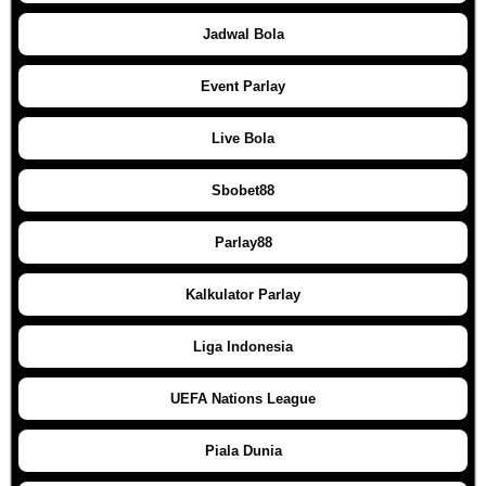
Jadwal Bola
Event Parlay
Live Bola
Sbobet88
Parlay88
Kalkulator Parlay
Liga Indonesia
UEFA Nations League
Piala Dunia