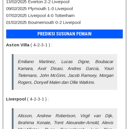
13/02/2025 Everton 2-2 Liverpool
09/02/2025 Plymouth 1-0 Liverpool
07/02/2025 Liverpool 4-0 Tottenham
01/02/2025 Bournemouth 0-2 Liverpool
PREDIKSI SUSUNAN PEMAIN
Aston Villa
( 4-2-3-1 ) :
Emiliano Martinez, Lucas Digne, Boubacar
Kamara, Axel Disasi, Andres Garcia, Youri
Tielemans, John McGinn, Jacob Ramsey, Morgan
Rogers, Donyell Malen dan Ollie Watkins.
Liverpool
( 4-2-3-1 ) :
Alisson, Andrew Robertson, Virgil van Dijk,
Ibrahima Konate, Trent Alexander-Arnold, Alexis