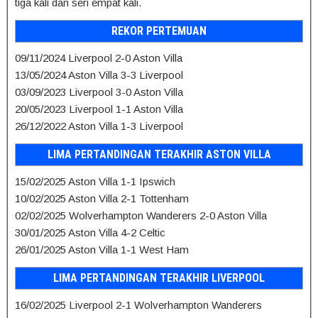
tiga kali dan seri empat kali.
REKOR PERTEMUAN
09/11/2024 Liverpool 2-0 Aston Villa
13/05/2024 Aston Villa 3-3 Liverpool
03/09/2023 Liverpool 3-0 Aston Villa
20/05/2023 Liverpool 1-1 Aston Villa
26/12/2022 Aston Villa 1-3 Liverpool
LIMA PERTANDINGAN TERAKHIR ASTON VILLA
15/02/2025 Aston Villa 1-1 Ipswich
10/02/2025 Aston Villa 2-1 Tottenham
02/02/2025 Wolverhampton Wanderers 2-0 Aston Villa
30/01/2025 Aston Villa 4-2 Celtic
26/01/2025 Aston Villa 1-1 West Ham
LIMA PERTANDINGAN TERAKHIR LIVERPOOL
16/02/2025 Liverpool 2-1 Wolverhampton Wanderers