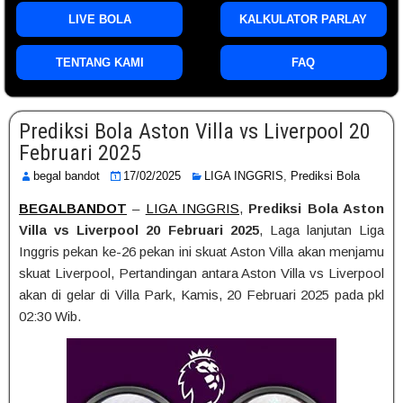
LIVE BOLA
KALKULATOR PARLAY
TENTANG KAMI
FAQ
Prediksi Bola Aston Villa vs Liverpool 20
Februari 2025
begal bandot
17/02/2025
LIGA INGGRIS
,
Prediksi Bola
BEGALBANDOT
–
LIGA INGGRIS
,
Prediksi Bola Aston
Villa vs Liverpool 20 Februari 2025
, Laga lanjutan Liga
Inggris pekan ke-26 pekan ini skuat Aston Villa akan menjamu
skuat Liverpool, Pertandingan antara Aston Villa vs Liverpool
akan di gelar di Villa Park, Kamis, 20 Februari 2025 pada pkl
02:30 Wib.