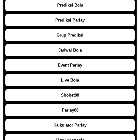
Prediksi Bola
Prediksi Parlay
Grup Prediksi
Jadwal Bola
Event Parlay
Live Bola
Sbobet88
Parlay88
Kalkulator Parlay