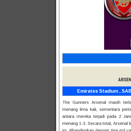
ARSE
Emirates Stadium , SAB
The Gunners Arsenal masih terlal
menang lima kali, sementara pertan
antara mereka terjadi pada 2 Jan
menang 1-3. Secara total, Arsenal
ini, dibandingkan dengan tiga gol ya