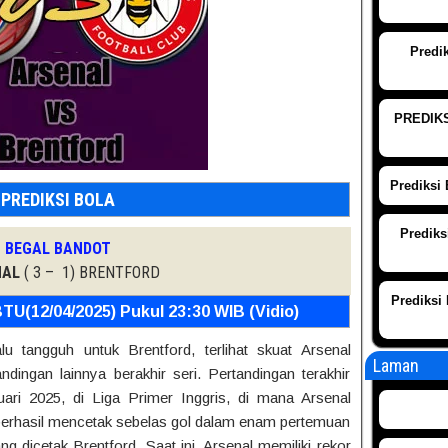
Predi
PREDIKS
Prediksi 
PREDIKSI BOLA
Prediks
BEGAL BANDOT
NAL
( 3 – 1) BRENTFORD
Prediksi 
TU(12/04/2025) Pukul 23:30 WIB (Vidio)
u tangguh untuk Brentford, terlihat skuat Arsenal
Laman
dingan lainnya berakhir seri. Pertandingan terakhir
uari 2025, di Liga Primer Inggris, di mana Arsenal
 berhasil mencetak sebelas gol dalam enam pertemuan
ng dicetak Brentford. Saat ini, Arsenal memiliki rekor