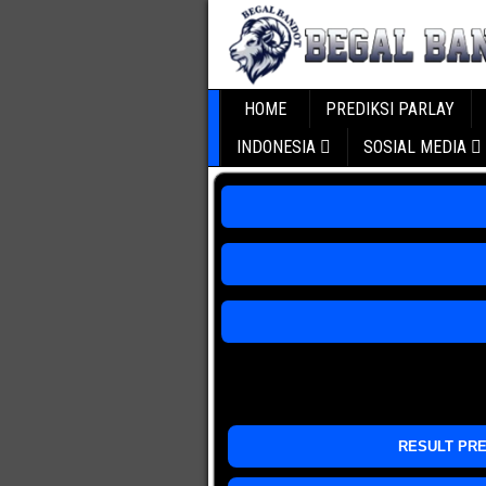
HOME
PREDIKSI PARLAY
INDONESIA
SOSIAL MEDIA
RESULT PRE