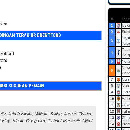
#
Tea
oven
1
Ipsw
2
Sund
DINGAN TERAKHIR BRENTFORD
Cryst
3
Pala
Tott
4
entford
Hots
ford
5
Nott
a
Newc
6
Unit
7
Man 
IKSI SUSUNAN PEMAIN
8
Man 
9
Liver
10
Hull 
11
Coven
12
Fulh
y, Jakub Kiwior, William Saliba, Jurrien Timber,
13
Chel
tey, Martin Odegaard, Gabriel Martinelli, Mikel
14
Brent