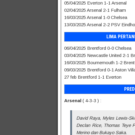
05/04/2025 Everton 1-1 Arsenal
02/04/2025 Arsenal 2-1 Fulham
16/03/2025 Arsenal 1-0 Chelsea
13/03/2025 Arsenal 2-2 PSV Eindh
LIMA PERTAN
06/04/2025 Brentford 0-0 Chelsea
03/04/2025 Newcastle United 2-1 Br
16/03/2025 Bournemouth 1-2 Brent
09/03/2025 Brentford 0-1 Aston Vill
27 feb Brentford 1-1 Everton
PRED
Arsenal
( 4-3-3 ) :
David Raya, Myles Lewis-Skell
Declan Rice, Thomas Teye Par
Merino dan Bukayo Saka.