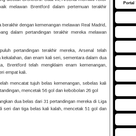
Portal
baik melawan Brentford dalam pertemuan terakhir
ya berakhir dengan kemenangan melawan Real Madrid,
bang dalam pertandingan terakhir mereka melawan
uluh pertandingan terakhir mereka, Arsenal telah
 kekalahan, dan enam kali seri, sementara dalam dua
eka, Brentford telah mengklaim enam kemenangan,
ri empat kali.
telah mencatat tujuh belas kemenangan, sebelas kali
pertandingan, mencetak 56 gol dan kebobolan 26 gol
gkan dua belas dari 31 pertandingan mereka di Liga
 seri dan tiga belas kali kalah, mencetak 51 gol dan