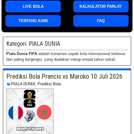
LIVE BOLA
KALKULATOR PARLAY
TENTANG KAMI
FAQ
Kategori:
PIALA DUNIA
Piala Dunia FIFA
adalah turnamen sepak bola internasional terbesar
dan paling bergengsi, yang diadakan setiap empat tahun sekali.
Prediksi Bola Prancis vs Maroko 10 Juli 2026
PIALA DUNIA
,
Prediksi Bola