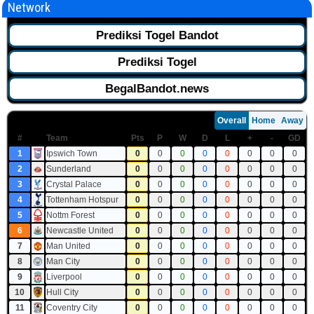
Network
Prediksi Togel Bandot
Prediksi Togel
BegalBandot.news
Overall
Home
Away
#
Team
Pts
P
W
D
L
+
-
GD
1
Ipswich Town
0
0
0
0
0
0
0
0
2
Sunderland
0
0
0
0
0
0
0
0
3
Crystal Palace
0
0
0
0
0
0
0
0
4
Tottenham Hotspur
0
0
0
0
0
0
0
0
5
Nottm Forest
0
0
0
0
0
0
0
0
6
Newcastle United
0
0
0
0
0
0
0
0
7
Man United
0
0
0
0
0
0
0
0
8
Man City
0
0
0
0
0
0
0
0
9
Liverpool
0
0
0
0
0
0
0
0
10
Hull City
0
0
0
0
0
0
0
0
11
Coventry City
0
0
0
0
0
0
0
0