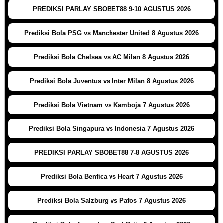
PREDIKSI PARLAY SBOBET88 9-10 AGUSTUS 2026
Prediksi Bola PSG vs Manchester United 8 Agustus 2026
Prediksi Bola Chelsea vs AC Milan 8 Agustus 2026
Prediksi Bola Juventus vs Inter Milan 8 Agustus 2026
Prediksi Bola Vietnam vs Kamboja 7 Agustus 2026
Prediksi Bola Singapura vs Indonesia 7 Agustus 2026
PREDIKSI PARLAY SBOBET88 7-8 AGUSTUS 2026
Prediksi Bola Benfica vs Heart 7 Agustus 2026
Prediksi Bola Salzburg vs Pafos 7 Agustus 2026