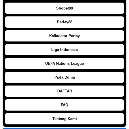
Sbobet88
Parlay88
Kalkulator Parlay
Liga Indonesia
UEFA Nations League
Piala Dunia
DAFTAR
FAQ
Tentang Kami