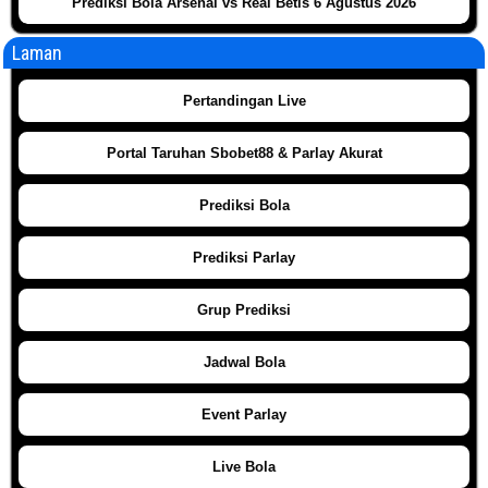
Prediksi Bola Arsenal vs Real Betis 6 Agustus 2026
Laman
Pertandingan Live
Portal Taruhan Sbobet88 & Parlay Akurat
Prediksi Bola
Prediksi Parlay
Grup Prediksi
Jadwal Bola
Event Parlay
Live Bola