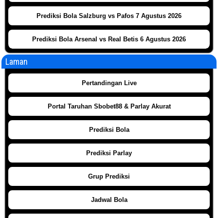
Prediksi Bola Salzburg vs Pafos 7 Agustus 2026
Prediksi Bola Arsenal vs Real Betis 6 Agustus 2026
Laman
Pertandingan Live
Portal Taruhan Sbobet88 & Parlay Akurat
Prediksi Bola
Prediksi Parlay
Grup Prediksi
Jadwal Bola