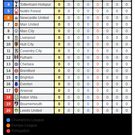
4
Tottenham Hotspur
0
0
0
0
0
0
0
0
5
Nottm Forest
0
0
0
0
0
0
0
0
6
Newcastle United
0
0
0
0
0
0
0
0
7
Man United
0
0
0
0
0
0
0
0
8
Man City
0
0
0
0
0
0
0
0
9
Liverpool
0
0
0
0
0
0
0
0
10
Hull City
0
0
0
0
0
0
0
0
11
Coventry City
0
0
0
0
0
0
0
0
12
Fulham
0
0
0
0
0
0
0
0
13
Chelsea
0
0
0
0
0
0
0
0
14
Brentford
0
0
0
0
0
0
0
0
15
Brighton
0
0
0
0
0
0
0
0
16
Everton
0
0
0
0
0
0
0
0
17
Arsenal
0
0
0
0
0
0
0
0
18
Aston Villa
0
0
0
0
0
0
0
0
19
Bournemouth
0
0
0
0
0
0
0
0
20
Leeds United
0
0
0
0
0
0
0
0
Champions League
Europa League
Relegation