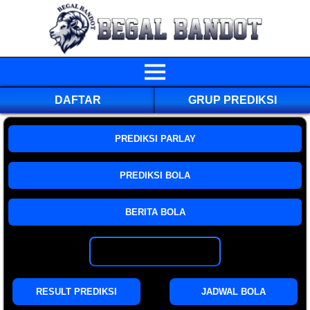
DAFTAR
GRUP PREDIKSI
PREDIKSI PARLAY
PREDIKSI BOLA
BERITA BOLA
GROUP PREDIKSI
RESULT PREDIKSI
JADWAL BOLA