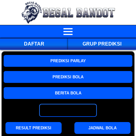
DAFTAR
GRUP PREDIKSI
PREDIKSI PARLAY
PREDIKSI BOLA
BERITA BOLA
GROUP PREDIKSI
RESULT PREDIKSI
JADWAL BOLA