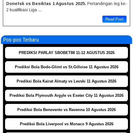
Donetsk vs Besiktas 1 Agustus 2025
, Pertandingan leg ke-
2 kualifikasi Liga …
Read Post
Pos-pos Terbaru
PREDIKSI PARLAY SBOBET88 11-12 AGUSTUS 2026
Prediksi Bola Bodo-Glimt vs St.Gilloise 11 Agustus 2026
Prediksi Bola Kairat Almaty vs Levski 11 Agustus 2026
Prediksi Bola Plymouth Argyle vs Exeter City 11 Agustus 2026
Prediksi Bola Benevento vs Ravenna 10 Agustus 2026
Prediksi Bola Liverpool vs Monaco 9 Agustus 2026