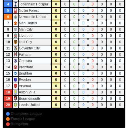
4
Tottenham Hotspur
0
0
0
0
0
0
0
0
5
Nottm Forest
0
0
0
0
0
0
0
0
6
Newcastle United
0
0
0
0
0
0
0
0
7
Man United
0
0
0
0
0
0
0
0
8
Man City
0
0
0
0
0
0
0
0
9
Liverpool
0
0
0
0
0
0
0
0
10
Hull City
0
0
0
0
0
0
0
0
11
Coventry City
0
0
0
0
0
0
0
0
12
Fulham
0
0
0
0
0
0
0
0
13
Chelsea
0
0
0
0
0
0
0
0
14
Brentford
0
0
0
0
0
0
0
0
15
Brighton
0
0
0
0
0
0
0
0
16
Everton
0
0
0
0
0
0
0
0
17
Arsenal
0
0
0
0
0
0
0
0
18
Aston Villa
0
0
0
0
0
0
0
0
19
Bournemouth
0
0
0
0
0
0
0
0
20
Leeds United
0
0
0
0
0
0
0
0
Champions League
Europa League
Relegation