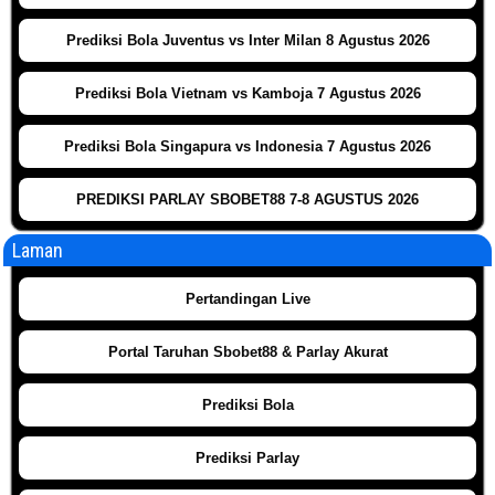
Prediksi Bola Juventus vs Inter Milan 8 Agustus 2026
Prediksi Bola Vietnam vs Kamboja 7 Agustus 2026
Prediksi Bola Singapura vs Indonesia 7 Agustus 2026
PREDIKSI PARLAY SBOBET88 7-8 AGUSTUS 2026
Laman
Pertandingan Live
Portal Taruhan Sbobet88 & Parlay Akurat
Prediksi Bola
Prediksi Parlay