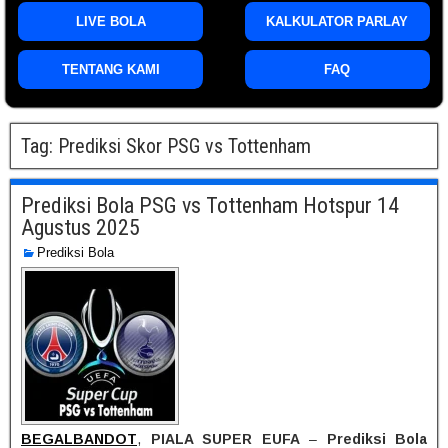
LIVE BOLA
KALKULATOR PARLAY
TENTANG KAMI
FAQ
Tag:
Prediksi Skor PSG vs Tottenham
Prediksi Bola PSG vs Tottenham Hotspur 14
Agustus 2025
Prediksi Bola
BEGALBANDOT
,
PIALA SUPER EUFA
–
Prediksi Bola