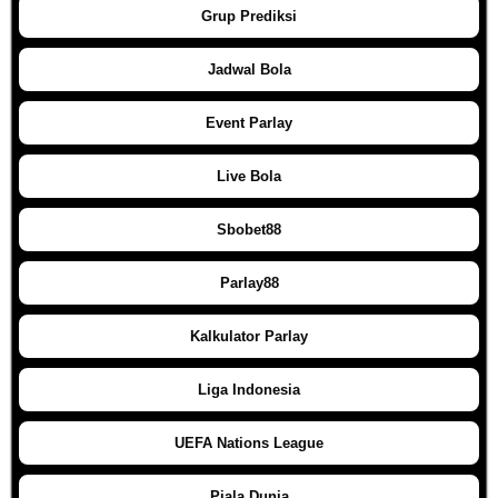
Grup Prediksi
Jadwal Bola
Event Parlay
Live Bola
Sbobet88
Parlay88
Kalkulator Parlay
Liga Indonesia
UEFA Nations League
Piala Dunia