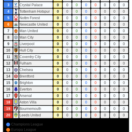
3
Crystal Palace
0
0
0
0
0
0
0
0
4
Tottenham Hotspur
0
0
0
0
0
0
0
0
5
Nottm Forest
0
0
0
0
0
0
0
0
6
Newcastle United
0
0
0
0
0
0
0
0
7
Man United
0
0
0
0
0
0
0
0
8
Man City
0
0
0
0
0
0
0
0
9
Liverpool
0
0
0
0
0
0
0
0
10
Hull City
0
0
0
0
0
0
0
0
11
Coventry City
0
0
0
0
0
0
0
0
12
Fulham
0
0
0
0
0
0
0
0
13
Chelsea
0
0
0
0
0
0
0
0
14
Brentford
0
0
0
0
0
0
0
0
15
Brighton
0
0
0
0
0
0
0
0
16
Everton
0
0
0
0
0
0
0
0
17
Arsenal
0
0
0
0
0
0
0
0
18
Aston Villa
0
0
0
0
0
0
0
0
19
Bournemouth
0
0
0
0
0
0
0
0
20
Leeds United
0
0
0
0
0
0
0
0
Champions League
Europa League