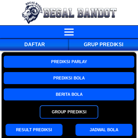
DAFTAR
GRUP PREDIKSI
PREDIKSI PARLAY
PREDIKSI BOLA
BERITA BOLA
GROUP PREDIKSI
RESULT PREDIKSI
JADWAL BOLA