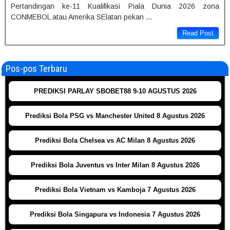
Pertandingan ke-11 Kualifikasi Piala Dunia 2026 zona
CONMEBOL atau Amerika SElatan pekan …
Read Post
Pos-pos Terbaru
PREDIKSI PARLAY SBOBET88 9-10 AGUSTUS 2026
Prediksi Bola PSG vs Manchester United 8 Agustus 2026
Prediksi Bola Chelsea vs AC Milan 8 Agustus 2026
Prediksi Bola Juventus vs Inter Milan 8 Agustus 2026
Prediksi Bola Vietnam vs Kamboja 7 Agustus 2026
Prediksi Bola Singapura vs Indonesia 7 Agustus 2026