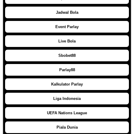
Jadwal Bola
Event Parlay
Live Bola
Sbobet88
Parlay88
Kalkulator Parlay
Liga Indonesia
UEFA Nations League
Piala Dunia