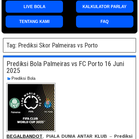
LIVE BOLA
KALKULATOR PARLAY
TENTANG KAMI
FAQ
Tag:
Prediksi Skor Palmeiras vs Porto
Prediksi Bola Palmeiras vs FC Porto 16 Juni
2025
Prediksi Bola
BEGALBANDOT
,
PIALA DUNIA ANTAR KLUB
–
Prediksi