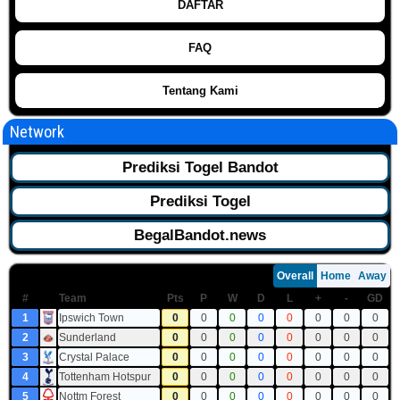
DAFTAR
FAQ
Tentang Kami
Network
Prediksi Togel Bandot
Prediksi Togel
BegalBandot.news
Overall
Home
Away
#
Team
Pts
P
W
D
L
+
-
GD
1
Ipswich Town
0
0
0
0
0
0
0
0
2
Sunderland
0
0
0
0
0
0
0
0
3
Crystal Palace
0
0
0
0
0
0
0
0
4
Tottenham Hotspur
0
0
0
0
0
0
0
0
5
Nottm Forest
0
0
0
0
0
0
0
0