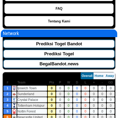
FAQ
Tentang Kami
Network
Prediksi Togel Bandot
Prediksi Togel
BegalBandot.news
Overall
Home
Away
#
Team
Pts
P
W
D
L
+
-
GD
1
Ipswich Town
0
0
0
0
0
0
0
0
2
Sunderland
0
0
0
0
0
0
0
0
3
Crystal Palace
0
0
0
0
0
0
0
0
4
Tottenham Hotspur
0
0
0
0
0
0
0
0
5
Nottm Forest
0
0
0
0
0
0
0
0
6
Newcastle United
0
0
0
0
0
0
0
0