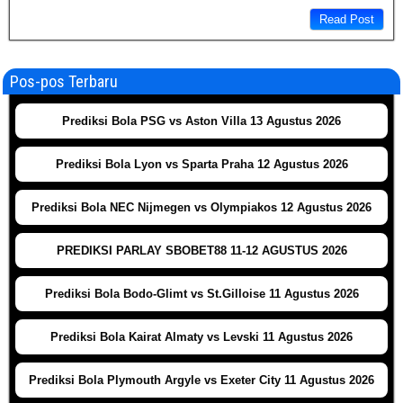
Read Post
Pos-pos Terbaru
Prediksi Bola PSG vs Aston Villa 13 Agustus 2026
Prediksi Bola Lyon vs Sparta Praha 12 Agustus 2026
Prediksi Bola NEC Nijmegen vs Olympiakos 12 Agustus 2026
PREDIKSI PARLAY SBOBET88 11-12 AGUSTUS 2026
Prediksi Bola Bodo-Glimt vs St.Gilloise 11 Agustus 2026
Prediksi Bola Kairat Almaty vs Levski 11 Agustus 2026
Prediksi Bola Plymouth Argyle vs Exeter City 11 Agustus 2026