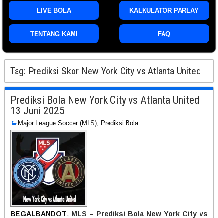
LIVE BOLA
KALKULATOR PARLAY
TENTANG KAMI
FAQ
Tag:
Prediksi Skor New York City vs Atlanta United
Prediksi Bola New York City vs Atlanta United
13 Juni 2025
Major League Soccer (MLS)
,
Prediksi Bola
BEGALBANDOT
,
MLS
–
Prediksi Bola New York City vs