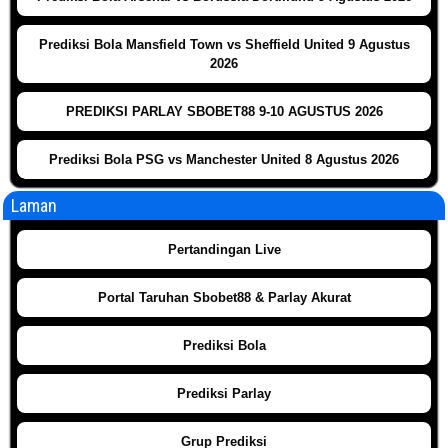
Prediksi Bola Mansfield Town vs Sheffield United 9 Agustus
2026
PREDIKSI PARLAY SBOBET88 9-10 AGUSTUS 2026
Prediksi Bola PSG vs Manchester United 8 Agustus 2026
Laman
Pertandingan Live
Portal Taruhan Sbobet88 & Parlay Akurat
Prediksi Bola
Prediksi Parlay
Grup Prediksi