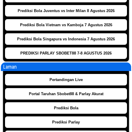
Prediksi Bola Juventus vs Inter Milan 8 Agustus 2026
Prediksi Bola Vietnam vs Kamboja 7 Agustus 2026
Prediksi Bola Singapura vs Indonesia 7 Agustus 2026
PREDIKSI PARLAY SBOBET88 7-8 AGUSTUS 2026
Laman
Pertandingan Live
Portal Taruhan Sbobet88 & Parlay Akurat
Prediksi Bola
Prediksi Parlay