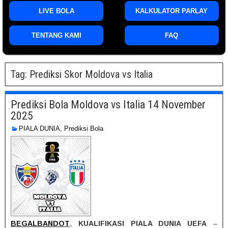
LIVE BOLA
KALKULATOR PARLAY
TENTANG KAMI
FAQ
Tag:
Prediksi Skor Moldova vs Italia
Prediksi Bola Moldova vs Italia 14 November
2025
PIALA DUNIA
,
Prediksi Bola
BEGALBANDOT
,
KUALIFIKASI PIALA DUNIA UEFA
–