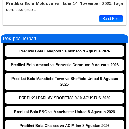
Prediksi Bola Moldova vs Italia 14 November 2025
, Laga
seru fase grup …
Read Post
Pos-pos Terbaru
Prediksi Bola Liverpool vs Monaco 9 Agustus 2026
Prediksi Bola Arsenal vs Borussia Dortmund 9 Agustus 2026
Prediksi Bola Mansfield Town vs Sheffield United 9 Agustus
2026
PREDIKSI PARLAY SBOBET88 9-10 AGUSTUS 2026
Prediksi Bola PSG vs Manchester United 8 Agustus 2026
Prediksi Bola Chelsea vs AC Milan 8 Agustus 2026