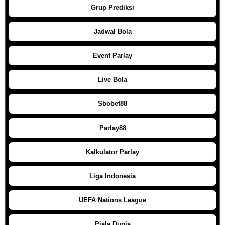
Grup Prediksi
Jadwal Bola
Event Parlay
Live Bola
Sbobet88
Parlay88
Kalkulator Parlay
Liga Indonesia
UEFA Nations League
Piala Dunia