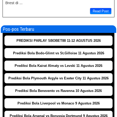
Brest di …
Read Post
Pos-pos Terbaru
PREDIKSI PARLAY SBOBET88 11-12 AGUSTUS 2026
Prediksi Bola Bodo-Glimt vs St.Gilloise 11 Agustus 2026
Prediksi Bola Kairat Almaty vs Levski 11 Agustus 2026
Prediksi Bola Plymouth Argyle vs Exeter City 11 Agustus 2026
Prediksi Bola Benevento vs Ravenna 10 Agustus 2026
Prediksi Bola Liverpool vs Monaco 9 Agustus 2026
Prediksi Bola Arsenal vs Borussia Dortmund 9 Agustus 2026